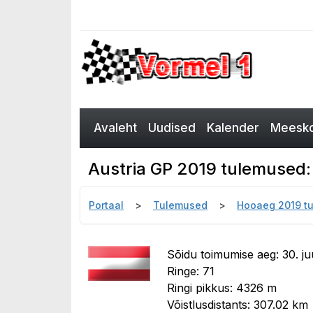
Avaleht
Uudised
Kalender
Meesko
Austria GP 2019 tulemused: s
Portaal
Tulemused
Hooaeg 2019 t
Sõidu toimumise aeg: 30. ju
Ringe: 71
Ringi pikkus: 4326 m
Võistlusdistants: 307.02 km