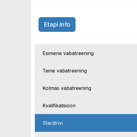
Austria GP 2019
Etapi info
Esimene vabatreening
Teine vabatreening
Kolmas vabatreening
Kvalifikatsioon
Stardirivi