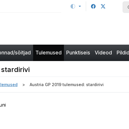
nnad/sõitjad
Tulemused
Punktiseis
Videod
Pildi
tardirivi
ulemused
Austria GP 2019 tulemused: stardirivi
uni