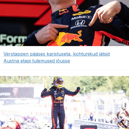
Verstappen pääses karistuseta, kohtunikud jätsid
Austria etapi tulemused jõusse