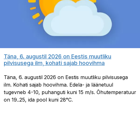
Täna, 6. augustil 2026 on Eestis muutliku
pilvisusega ilm, kohati sajab hoovihma
Täna, 6. augustil 2026 on Eestis muutliku pilvisusega
ilm. Kohati sajab hoovihma. Edela- ja läänetuul
tugevneb 4-10, puhanguti kuni 15 m/s. Õhutemperatuur
on 19..25, ida pool kuni 28°C.