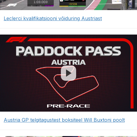
Leclerci kvalifikatsiooni võiduring Austriast
Austria GP telgitagustest boksiteel Will Buxtoni poolt