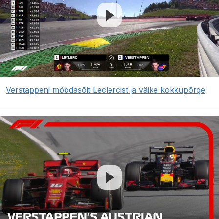
Verstappeni möödasõit Leclercist ja väike kokkupõrge