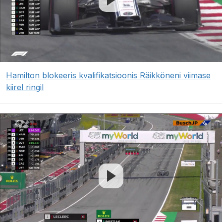
Hamilton blokeeris kvalifikatsioonis Räikköneni viimase
kiirel ringil