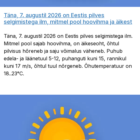
Täna, 7. augustil 2026 on Eestis pilves
selgimistega ilm, mitmel pool hoovihma ja äikest
Täna, 7. augustil 2026 on Eestis pilves selgimistega ilm.
Mitmel pool sajab hoovihma, on äikeseoht, õhtul
pilvisus hõreneb ja saju võimalus väheneb. Puhub
edela- ja läänetuul 5-12, puhanguti kuni 15, rannikul
kuni 17 m/s, õhtul tuul nõrgeneb. Õhutemperatuur on
18..23°C.