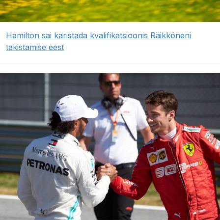
Hamilton sai karistada kvalifikatsioonis Räikköneni
takistamise eest