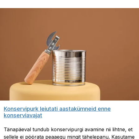
Konservipurk leiutati aastakümneid enne
konserviavajat
Tänapäeval tundub konservipurgi avamine nii lihtne, et
sellele ei pöörata peaaegu mingit tähelepanu. Kasutame