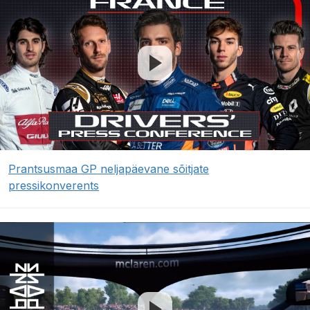
Prantsusmaa GP neljapäevane sõitjate
pressikonverents