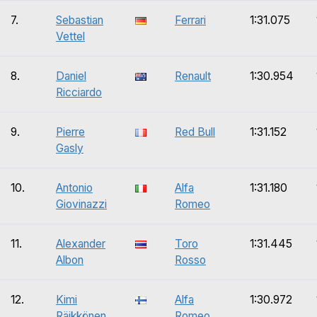
7.
Sebastian
Ferrari
1:31.075
Vettel
8.
Daniel
Renault
1:30.954
Ricciardo
9.
Pierre
Red Bull
1:31.152
Gasly
10.
Antonio
Alfa
1:31.180
Giovinazzi
Romeo
11.
Alexander
Toro
1:31.445
Albon
Rosso
12.
Kimi
Alfa
1:30.972
Räikkönen
Romeo