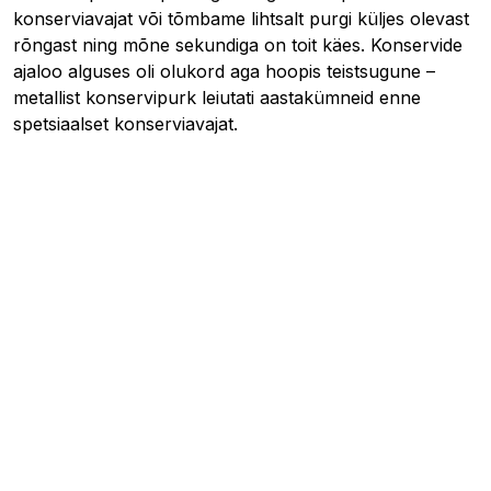
konserviavajat või tõmbame lihtsalt purgi küljes olevast
rõngast ning mõne sekundiga on toit käes. Konservide
ajaloo alguses oli olukord aga hoopis teistsugune –
metallist konservipurk leiutati aastakümneid enne
spetsiaalset konserviavajat.