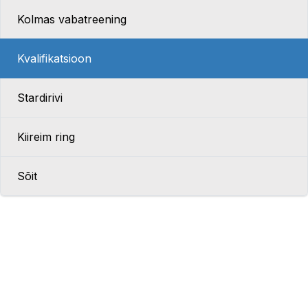
Kolmas vabatreening
Kvalifikatsioon
Stardirivi
Kiireim ring
Sõit