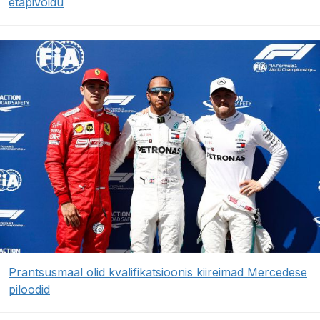
etapivõidu
Prantsusmaal olid kvalifikatsioonis kiireimad Mercedese
piloodid