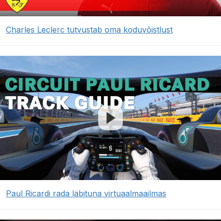
Charles Leclerc tutvustab oma koduvõistlust
Paul Ricardi rada läbituna virtuaalmaailmas