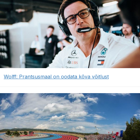
Wolff: Prantsusmaal on oodata kõva võitlust