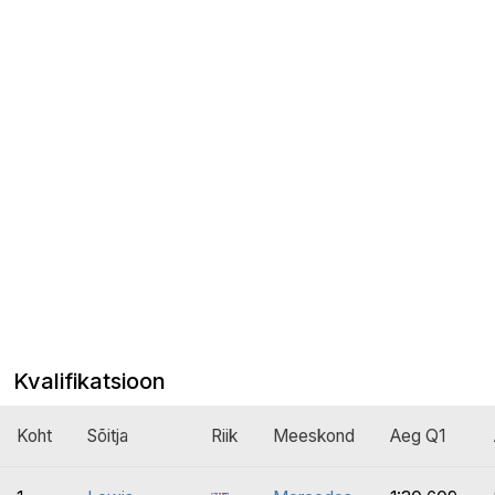
Kvalifikatsioon
Koht
Sõitja
Riik
Meeskond
Aeg Q1