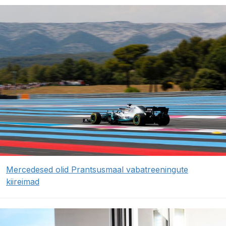
Mercedesed olid Prantsusmaal vabatreeningute
kiireimad