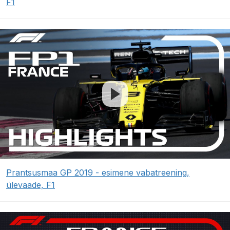
F1
Prantsusmaa GP 2019 - esimene vabatreening,
ülevaade, F1