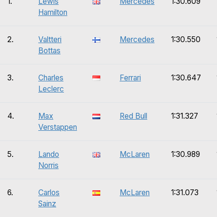
1.
Lewis
Mercedes
1:30.609
Hamilton
2.
Valtteri
Mercedes
1:30.550
Bottas
3.
Charles
Ferrari
1:30.647
Leclerc
4.
Max
Red Bull
1:31.327
Verstappen
5.
Lando
McLaren
1:30.989
Norris
6.
Carlos
McLaren
1:31.073
Sainz