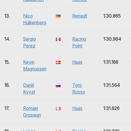
13.
Nico
Renault
1:30.865
Hulkenberg
14.
Sergio
Racing
1:30.964
Perez
Point
15.
Kevin
Haas
1:31.166
Magnussen
16.
Daniil
Toro
1:31.564
Kvyat
Rosso
17.
Romain
Haas
1:31.626
Grosjean