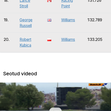
18.
Lance
Racing
1:31.726
Stroll
Point
19.
George
Williams
1:32.789
Russell
20.
Robert
Williams
1:33.205
Kubica
Seotud videod