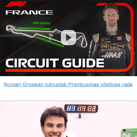
Romain Grosjean tutvustab Prantsusmaa võistluse rada