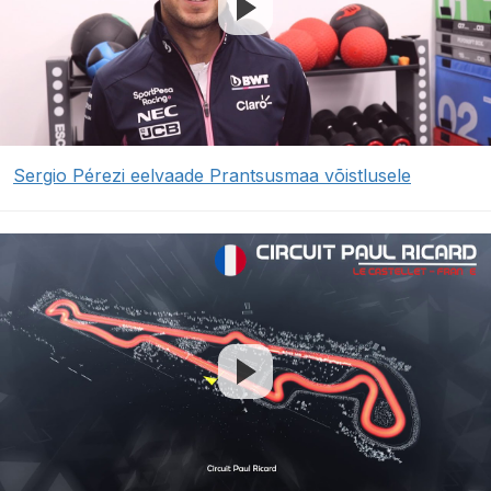
Sergio Pérezi eelvaade Prantsusmaa võistlusele