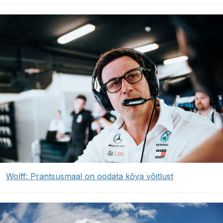
Wolff: Prantsusmaal on oodata kõva võitlust