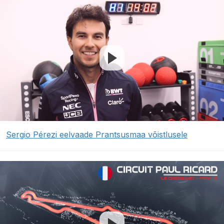
Sergio Pérezi eelvaade Prantsusmaa võistlusele