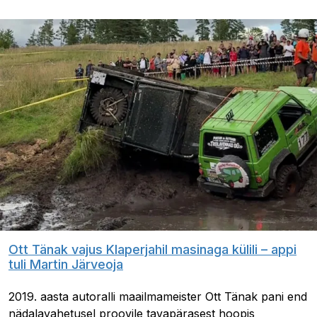
Ott Tänak vajus Klaperjahil masinaga külili – appi
tuli Martin Järveoja
2019. aasta autoralli maailmameister Ott Tänak pani end
nädalavahetusel proovile tavapärasest hoopis