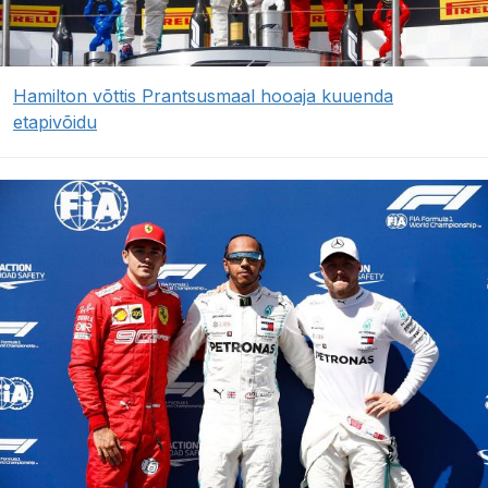
Hamilton võttis Prantsusmaal hooaja kuuenda
etapivõidu