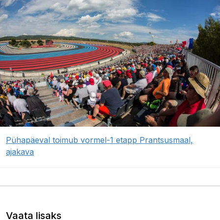
Pühapäeval toimub vormel-1 etapp Prantsusmaal,
ajakava
Vaata lisaks