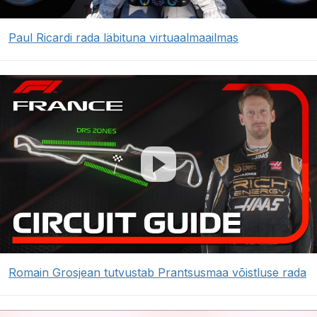
Paul Ricardi rada läbituna virtuaalmaailmas
Romain Grosjean tutvustab Prantsusmaa võistluse rada