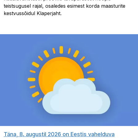
teistsugusel rajal, osaledes esimest korda maasturite
kestvussõidul Klaperjaht.
Täna, 8. augustil 2026 on Eestis vahelduva