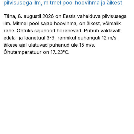
pilvisusega ilm, mitmel pool hoovihma ja äikest
Täna, 8. augustil 2026 on Eestis vahelduva pilvisusega
ilm. Mitmel pool sajab hoovihma, on äikest, võimalik
rahe. Õhtuks sajuhood hõrenevad. Puhub valdavalt
edela- ja läänetuul 3-9, rannikul puhanguti 12 m/s,
äikese ajal ulatuvad puhanud üle 15 m/s.
Õhutemperatuur on 17..23°C.