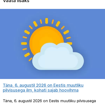
Vaata lisaks
Täna, 6. augustil 2026 on Eestis muutliku
pilvisusega ilm, kohati sajab hoovihma
Täna, 6. augustil 2026 on Eestis muutliku pilvisusega