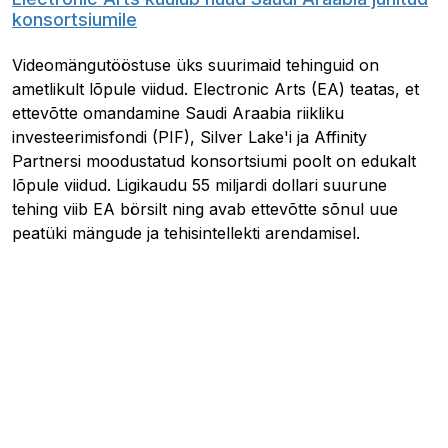
konsortsiumile
Videomängutööstuse üks suurimaid tehinguid on
ametlikult lõpule viidud. Electronic Arts (EA) teatas, et
ettevõtte omandamine Saudi Araabia riikliku
investeerimisfondi (PIF), Silver Lake'i ja Affinity
Partnersi moodustatud konsortsiumi poolt on edukalt
lõpule viidud. Ligikaudu 55 miljardi dollari suurune
tehing viib EA börsilt ning avab ettevõtte sõnul uue
peatüki mängude ja tehisintellekti arendamisel.