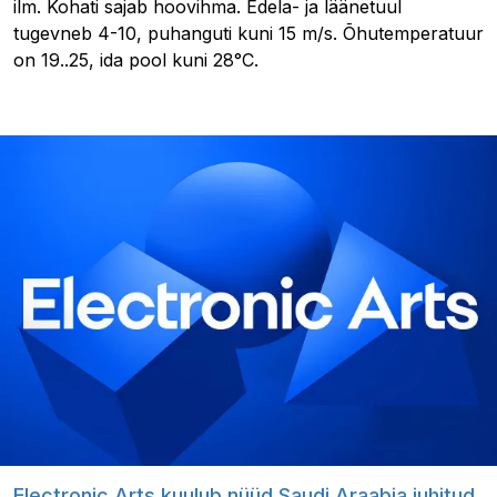
ilm. Kohati sajab hoovihma. Edela- ja läänetuul
tugevneb 4-10, puhanguti kuni 15 m/s. Õhutemperatuur
on 19..25, ida pool kuni 28°C.
Electronic Arts kuulub nüüd Saudi Araabia juhitud