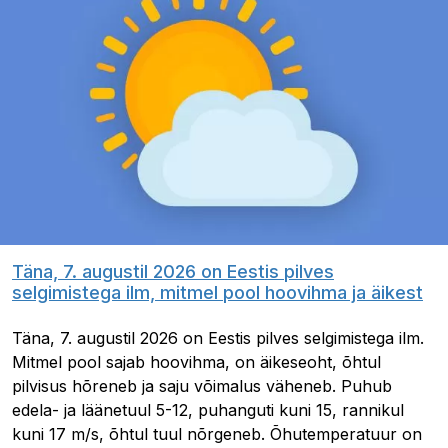
Täna, 7. augustil 2026 on Eestis pilves
selgimistega ilm, mitmel pool hoovihma ja äikest
Täna, 7. augustil 2026 on Eestis pilves selgimistega ilm.
Mitmel pool sajab hoovihma, on äikeseoht, õhtul
pilvisus hõreneb ja saju võimalus väheneb. Puhub
edela- ja läänetuul 5-12, puhanguti kuni 15, rannikul
kuni 17 m/s, õhtul tuul nõrgeneb. Õhutemperatuur on