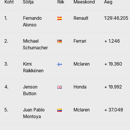
Koht
Sõitja
Riik
Meeskond
Aeg
1.
Fernando
Renault
1:29:46.205
Alonso
2.
Michael
Ferrari
+ 1.246
Schumacher
3.
Kimi
Mclaren
+ 19.360
Räikkönen
4.
Jenson
Honda
+ 19.992
Button
5.
Juan Pablo
Mclaren
+ 37.048
Montoya