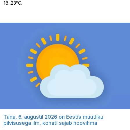
18..23°C.
Täna, 6. augustil 2026 on Eestis muutliku
pilvisusega ilm, kohati sajab hoovihma