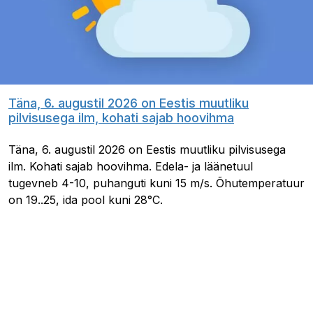
Täna, 6. augustil 2026 on Eestis muutliku
pilvisusega ilm, kohati sajab hoovihma
Täna, 6. augustil 2026 on Eestis muutliku pilvisusega
ilm. Kohati sajab hoovihma. Edela- ja läänetuul
tugevneb 4-10, puhanguti kuni 15 m/s. Õhutemperatuur
on 19..25, ida pool kuni 28°C.