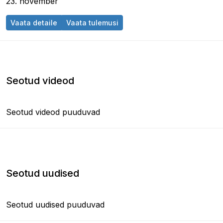
23. november
Araabia Ühendemiraatide GP 2014
Araabia Ühendemiraatide GP 
Vaata detaile
Vaata tulemusi
Seotud videod
Seotud videod puuduvad
Seotud uudised
Seotud uudised puuduvad