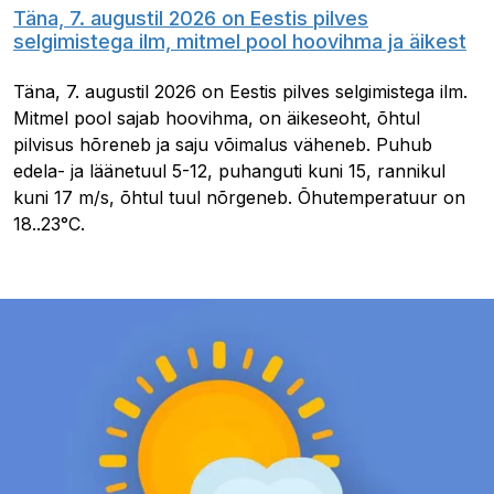
Täna, 7. augustil 2026 on Eestis pilves
selgimistega ilm, mitmel pool hoovihma ja äikest
Täna, 7. augustil 2026 on Eestis pilves selgimistega ilm.
Mitmel pool sajab hoovihma, on äikeseoht, õhtul
pilvisus hõreneb ja saju võimalus väheneb. Puhub
edela- ja läänetuul 5-12, puhanguti kuni 15, rannikul
kuni 17 m/s, õhtul tuul nõrgeneb. Õhutemperatuur on
18..23°C.