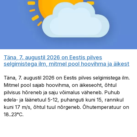
Täna, 7. augustil 2026 on Eestis pilves
selgimistega ilm, mitmel pool hoovihma ja äikest
Täna, 7. augustil 2026 on Eestis pilves selgimistega ilm.
Mitmel pool sajab hoovihma, on äikeseoht, õhtul
pilvisus hõreneb ja saju võimalus väheneb. Puhub
edela- ja läänetuul 5-12, puhanguti kuni 15, rannikul
kuni 17 m/s, õhtul tuul nõrgeneb. Õhutemperatuur on
18..23°C.