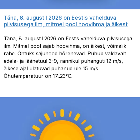
Täna, 8. augustil 2026 on Eestis vahelduva
pilvisusega ilm, mitmel pool hoovihma ja äikest
Täna, 8. augustil 2026 on Eestis vahelduva pilvisusega
ilm. Mitmel pool sajab hoovihma, on äikest, võimalik
rahe. Õhtuks sajuhood hõrenevad. Puhub valdavalt
edela- ja läänetuul 3-9, rannikul puhanguti 12 m/s,
äikese ajal ulatuvad puhanud üle 15 m/s.
Õhutemperatuur on 17..23°C.