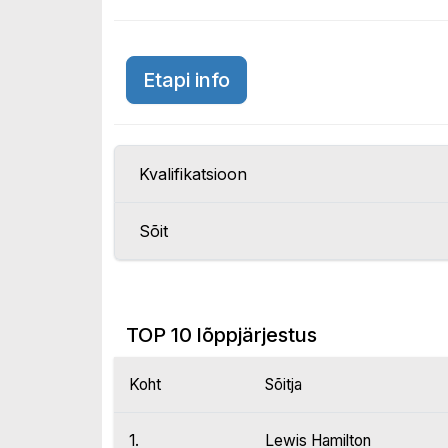
USA GP 2014
Etapi info
Kvalifikatsioon
Sõit
TOP 10 lõppjärjestus
Koht
Sõitja
1.
Lewis Hamilton