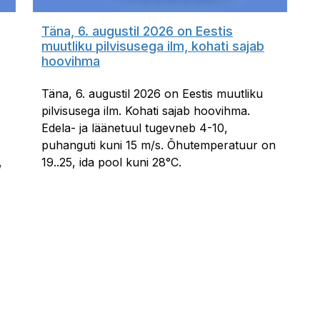
Täna, 6. augustil 2026 on Eestis
muutliku pilvisusega ilm, kohati sajab
hoovihma
Täna, 6. augustil 2026 on Eestis muutliku
pilvisusega ilm. Kohati sajab hoovihma.
Edela- ja läänetuul tugevneb 4-10,
puhanguti kuni 15 m/s. Õhutemperatuur on
,
19..25, ida pool kuni 28°C.