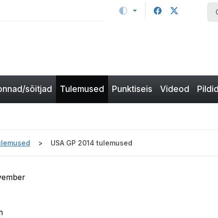
nnad/sõitjad
Tulemused
Punktiseis
Videod
Pildi
ulemused
USA GP 2014 tulemused
ovember
m