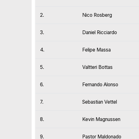
2.
Nico Rosberg
3.
Daniel Ricciardo
4.
Felipe Massa
5.
Valtteri Bottas
6.
Fernando Alonso
7.
Sebastian Vettel
8.
Kevin Magnussen
9.
Pastor Maldonado