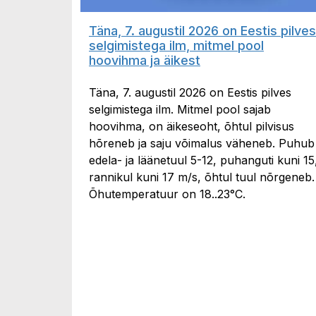
Täna, 7. augustil 2026 on Eestis pilves
selgimistega ilm, mitmel pool
hoovihma ja äikest
Täna, 7. augustil 2026 on Eestis pilves
selgimistega ilm. Mitmel pool sajab
hoovihma, on äikeseoht, õhtul pilvisus
hõreneb ja saju võimalus väheneb. Puhub
edela- ja läänetuul 5-12, puhanguti kuni 15
rannikul kuni 17 m/s, õhtul tuul nõrgeneb.
Õhutemperatuur on 18..23°C.