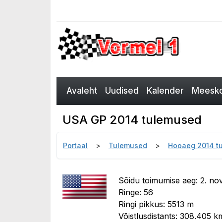
Avaleht
Uudised
Kalender
Meesko
USA GP 2014 tulemused
Portaal
Tulemused
Hooaeg 2014 t
Sõidu toimumise aeg: 2. n
Ringe: 56
Ringi pikkus: 5513 m
Võistlusdistants: 308.405 k