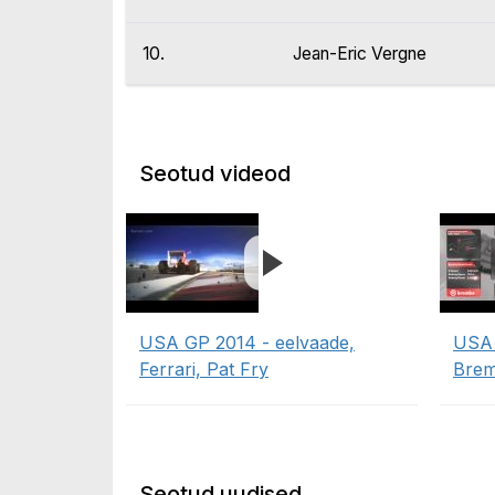
10.
Jean-Eric Vergne
Seotud videod
USA GP 2014 - eelvaade,
USA 
Ferrari, Pat Fry
Bre
Seotud uudised