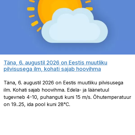
Täna, 6. augustil 2026 on Eestis muutliku
pilvisusega ilm, kohati sajab hoovihma
Täna, 6. augustil 2026 on Eestis muutliku pilvisusega
ilm. Kohati sajab hoovihma. Edela- ja läänetuul
tugevneb 4-10, puhanguti kuni 15 m/s. Õhutemperatuur
on 19..25, ida pool kuni 28°C.