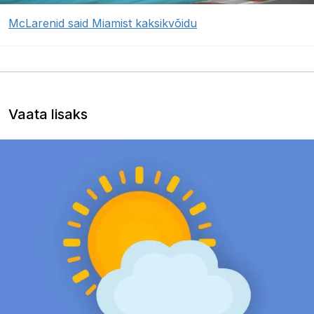
McLarenid said Miamist kaksikvõidu
Vaata lisaks