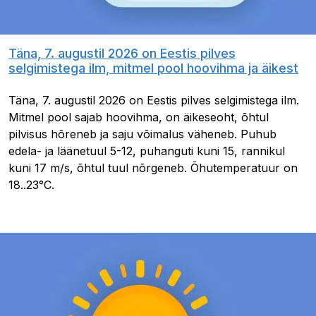
Täna, 7. augustil 2026 on Eestis pilves
selgimistega ilm, mitmel pool hoovihma ja äikest
Täna, 7. augustil 2026 on Eestis pilves selgimistega ilm.
Mitmel pool sajab hoovihma, on äikeseoht, õhtul
pilvisus hõreneb ja saju võimalus väheneb. Puhub
edela- ja läänetuul 5-12, puhanguti kuni 15, rannikul
kuni 17 m/s, õhtul tuul nõrgeneb. Õhutemperatuur on
18..23°C.