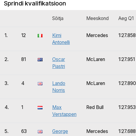
Sprindi kvalifikatsioon
Sõitja
Meeskond
Aeg Q1
1.
12
Kimi
Mercedes
1:27.858
Antonelli
2.
81
Oscar
McLaren
1:27.951
Piastri
3.
4
Lando
McLaren
1:27.890
Norris
4.
1
Max
Red Bull
1:27.953
Verstappen
5.
63
George
Mercedes
1:27.688