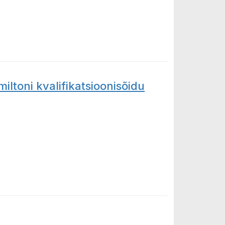
ltoni kvalifikatsioonisõidu
 kvalifikatsioonisõidu võidu ring