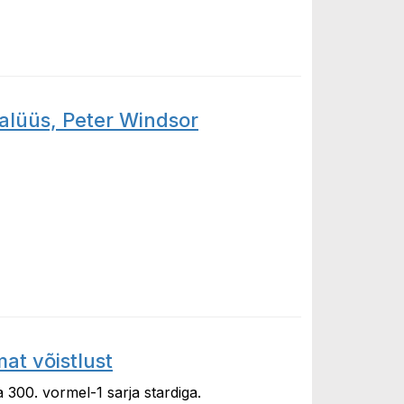
alüüs, Peter Windsor
, Peter Windsor
at võistlust
300. vormel-1 sarja stardiga.