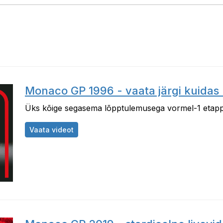
Monaco GP 1996 - vaata järgi kuidas 
Üks kõige segasema lõpptulemusega vormel-1 etapp 
Monaco GP 1996 - vaata järgi kuidas kõik 
Vaata videot