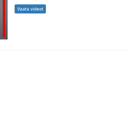
Monaco GP 2019 - Räikköneni 5 parimat või
Vaata videot