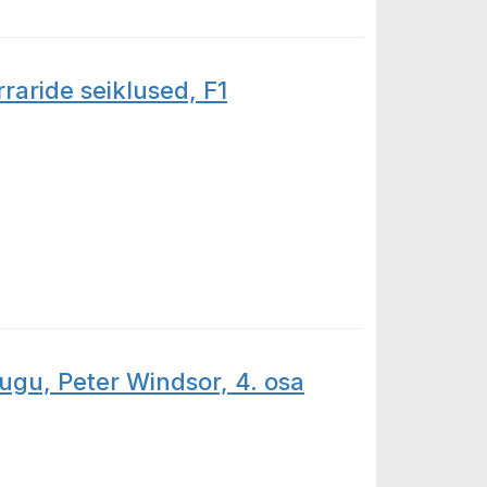
raride seiklused, F1
e seiklused, F1
lugu, Peter Windsor, 4. osa
Peter Windsor, 4. osa