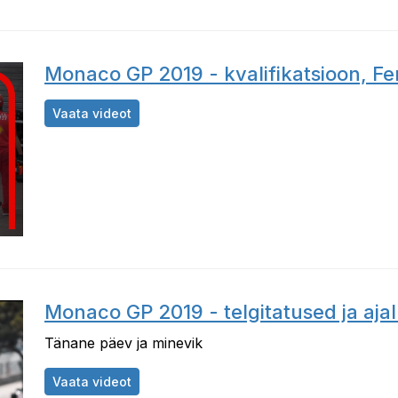
Monaco GP 2019 - kvalifikatsioon, Fer
Monaco GP 2019 - kvalifikatsioon, Ferrarid
Vaata videot
Monaco GP 2019 - telgitatused ja aja
Tänane päev ja minevik
Monaco GP 2019 - telgitatused ja ajalugu, 
Vaata videot