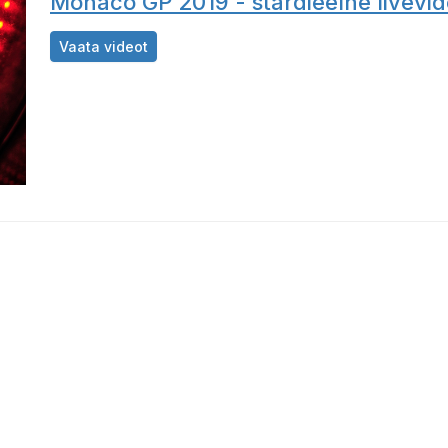
Monaco GP 2019 - stardieelne livevide
Monaco GP 2019 - stardieelne livevideopilt
Vaata videot