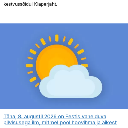
kestvussõidul Klaperjaht.
Täna, 8. augustil 2026 on Eestis vahelduva
pilvisusega ilm, mitmel pool hoovihma ja äikest