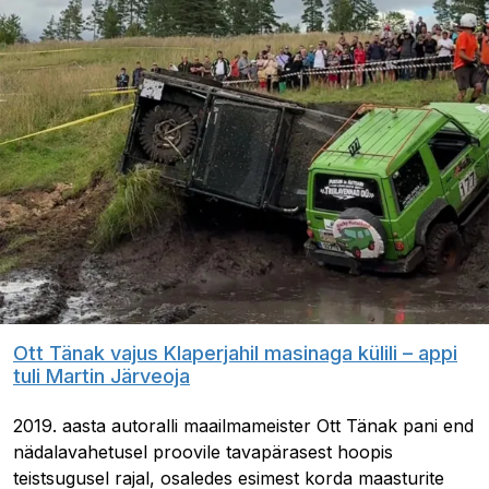
Ott Tänak vajus Klaperjahil masinaga külili – appi
tuli Martin Järveoja
2019. aasta autoralli maailmameister Ott Tänak pani end
nädalavahetusel proovile tavapärasest hoopis
teistsugusel rajal, osaledes esimest korda maasturite