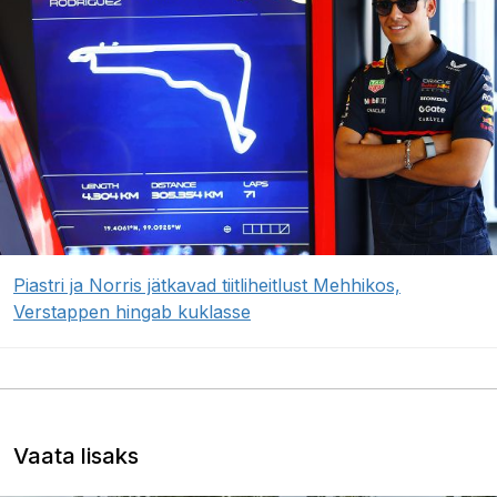
Piastri ja Norris jätkavad tiitliheitlust Mehhikos,
Verstappen hingab kuklasse
Vaata lisaks