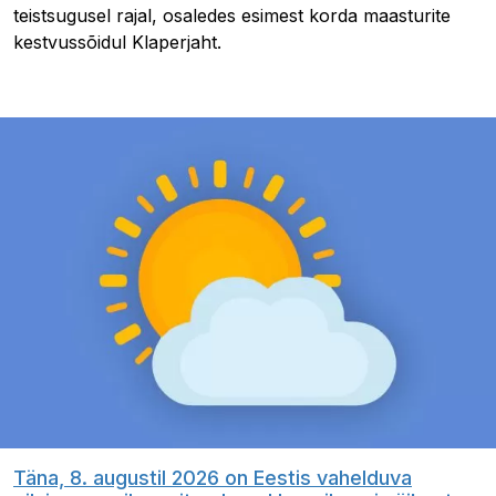
teistsugusel rajal, osaledes esimest korda maasturite
kestvussõidul Klaperjaht.
Täna, 8. augustil 2026 on Eestis vahelduva