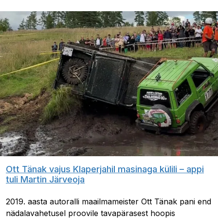
Ott Tänak vajus Klaperjahil masinaga külili – appi
tuli Martin Järveoja
2019. aasta autoralli maailmameister Ott Tänak pani end
nädalavahetusel proovile tavapärasest hoopis