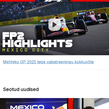
Mehhiko GP 2025 teise vabatreeningu kokkuvõte
Seotud uudised