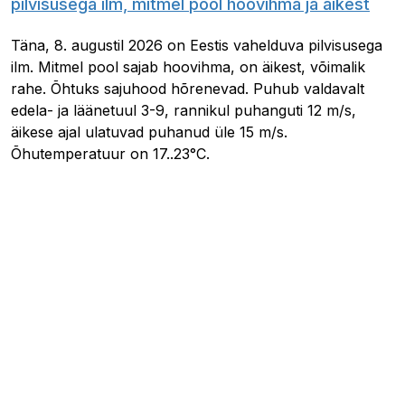
pilvisusega ilm, mitmel pool hoovihma ja äikest
Täna, 8. augustil 2026 on Eestis vahelduva pilvisusega
ilm. Mitmel pool sajab hoovihma, on äikest, võimalik
rahe. Õhtuks sajuhood hõrenevad. Puhub valdavalt
edela- ja läänetuul 3-9, rannikul puhanguti 12 m/s,
äikese ajal ulatuvad puhanud üle 15 m/s.
Õhutemperatuur on 17..23°C.