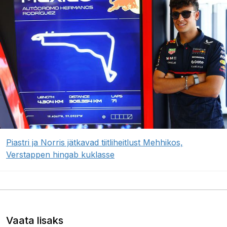
Piastri ja Norris jätkavad tiitliheitlust Mehhikos,
Verstappen hingab kuklasse
Vaata lisaks