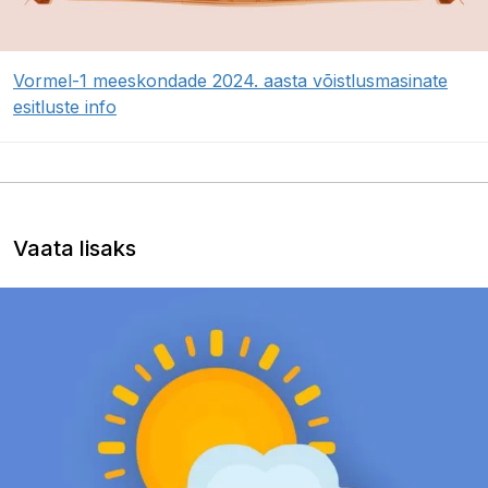
Vormel-1 meeskondade 2024. aasta võistlusmasinate
esitluste info
Vaata lisaks