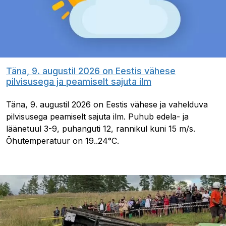
Täna, 9. augustil 2026 on Eestis vähese
pilvisusega ja peamiselt sajuta ilm
Täna, 9. augustil 2026 on Eestis vähese ja vahelduva
pilvisusega peamiselt sajuta ilm. Puhub edela- ja
läänetuul 3-9, puhanguti 12, rannikul kuni 15 m/s.
Õhutemperatuur on 19..24°C.