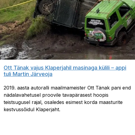
Ott Tänak vajus Klaperjahil masinaga külili – appi
tuli Martin Järveoja
2019. aasta autoralli maailmameister Ott Tänak pani end
nädalavahetusel proovile tavapärasest hoopis
teistsugusel rajal, osaledes esimest korda maasturite
kestvussõidul Klaperjaht.