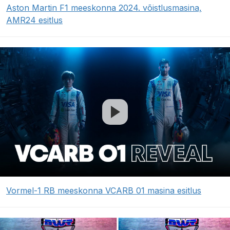
Aston Martin F1 meeskonna 2024. võistlusmasina,
AMR24 esitlus
Vormel-1 RB meeskonna VCARB 01 masina esitlus