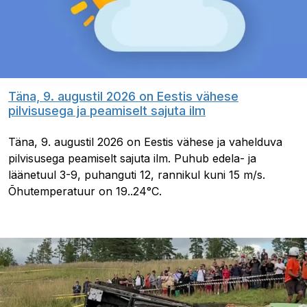
Täna, 9. augustil 2026 on Eestis vähese
pilvisusega ja peamiselt sajuta ilm
Täna, 9. augustil 2026 on Eestis vähese ja vahelduva
pilvisusega peamiselt sajuta ilm. Puhub edela- ja
läänetuul 3-9, puhanguti 12, rannikul kuni 15 m/s.
Õhutemperatuur on 19..24°C.