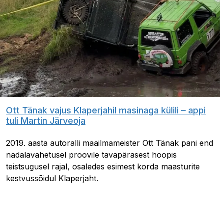
Ott Tänak vajus Klaperjahil masinaga külili – appi
tuli Martin Järveoja
2019. aasta autoralli maailmameister Ott Tänak pani end
nädalavahetusel proovile tavapärasest hoopis
teistsugusel rajal, osaledes esimest korda maasturite
kestvussõidul Klaperjaht.