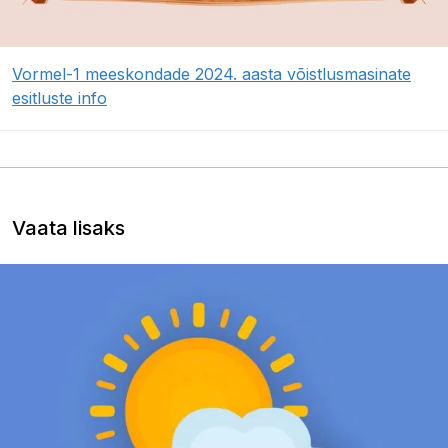
Vormel-1 meeskondade 2024. aasta võistlusmasinate
esitluste info
Vaata lisaks