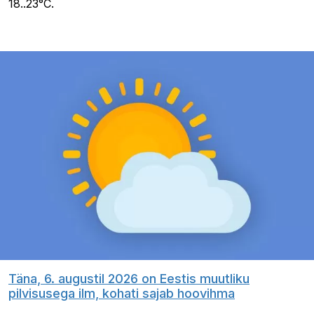
18..23°C.
Täna, 6. augustil 2026 on Eestis muutliku
pilvisusega ilm, kohati sajab hoovihma