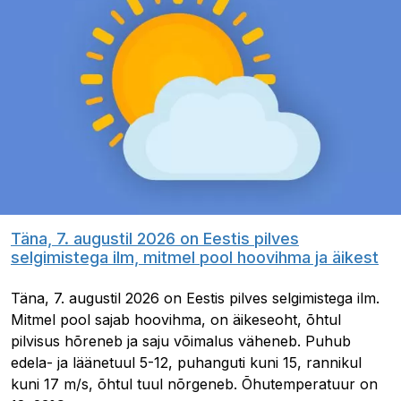
Täna, 7. augustil 2026 on Eestis pilves
selgimistega ilm, mitmel pool hoovihma ja äikest
Täna, 7. augustil 2026 on Eestis pilves selgimistega ilm.
Mitmel pool sajab hoovihma, on äikeseoht, õhtul
pilvisus hõreneb ja saju võimalus väheneb. Puhub
edela- ja läänetuul 5-12, puhanguti kuni 15, rannikul
kuni 17 m/s, õhtul tuul nõrgeneb. Õhutemperatuur on