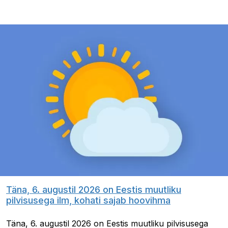
Täna, 6. augustil 2026 on Eestis muutliku
pilvisusega ilm, kohati sajab hoovihma
Täna, 6. augustil 2026 on Eestis muutliku pilvisusega