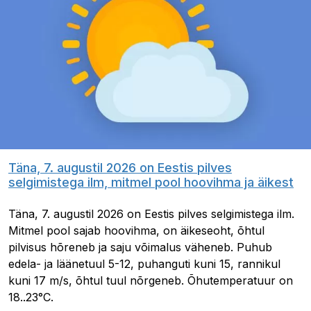
Täna, 7. augustil 2026 on Eestis pilves
selgimistega ilm, mitmel pool hoovihma ja äikest
Täna, 7. augustil 2026 on Eestis pilves selgimistega ilm.
Mitmel pool sajab hoovihma, on äikeseoht, õhtul
pilvisus hõreneb ja saju võimalus väheneb. Puhub
edela- ja läänetuul 5-12, puhanguti kuni 15, rannikul
kuni 17 m/s, õhtul tuul nõrgeneb. Õhutemperatuur on
18..23°C.