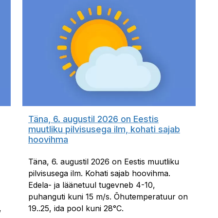
Täna, 6. augustil 2026 on Eestis
muutliku pilvisusega ilm, kohati sajab
hoovihma
Täna, 6. augustil 2026 on Eestis muutliku
pilvisusega ilm. Kohati sajab hoovihma.
Edela- ja läänetuul tugevneb 4-10,
puhanguti kuni 15 m/s. Õhutemperatuur on
,
19..25, ida pool kuni 28°C.