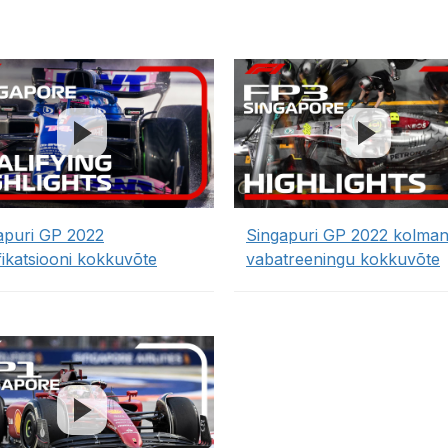
apuri GP 2022
Singapuri GP 2022 kolma
fikatsiooni kokkuvõte
vabatreeningu kokkuvõte