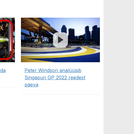
nda
Peter Windsori analüüsib
Singapuri GP 2022 reedest
päeva