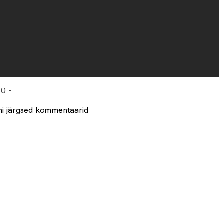
40 -
oni järgsed kommentaarid