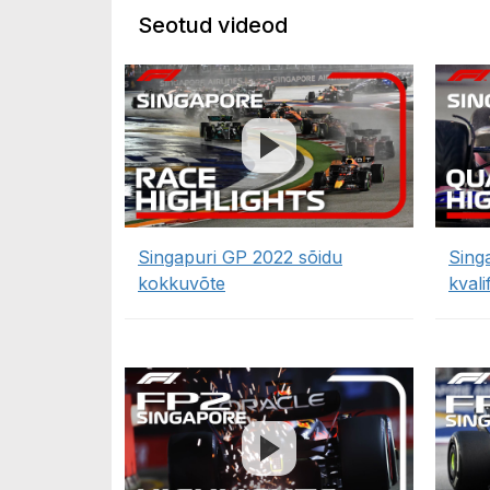
Seotud videod
Singapuri GP 2022 sõidu
Sing
kokkuvõte
kvali