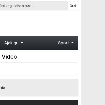
Otsi
d
Ajalugu
Sport
- Video
rda