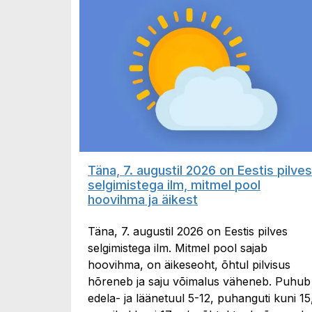
Täna, 7. augustil 2026 on Eestis pilves
selgimistega ilm, mitmel pool
hoovihma ja äikest
Täna, 7. augustil 2026 on Eestis pilves
selgimistega ilm. Mitmel pool sajab
hoovihma, on äikeseoht, õhtul pilvisus
hõreneb ja saju võimalus väheneb. Puhub
edela- ja läänetuul 5-12, puhanguti kuni 15