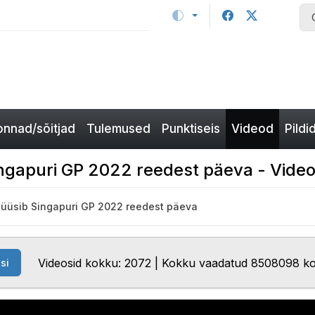
nnad/sõitjad
Tulemused
Punktiseis
Videod
Pildi
ingapuri GP 2022 reedest päeva - Vide
lüüsib Singapuri GP 2022 reedest päeva
Videosid kokku: 2072 | Kokku vaadatud 8508098 k
si