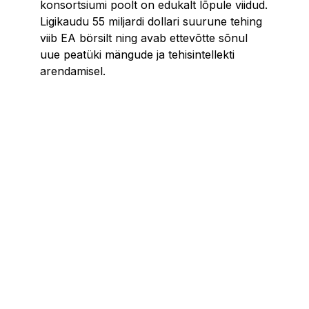
konsortsiumi poolt on edukalt lõpule viidud.
Ligikaudu 55 miljardi dollari suurune tehing
viib EA börsilt ning avab ettevõtte sõnul
uue peatüki mängude ja tehisintellekti
arendamisel.