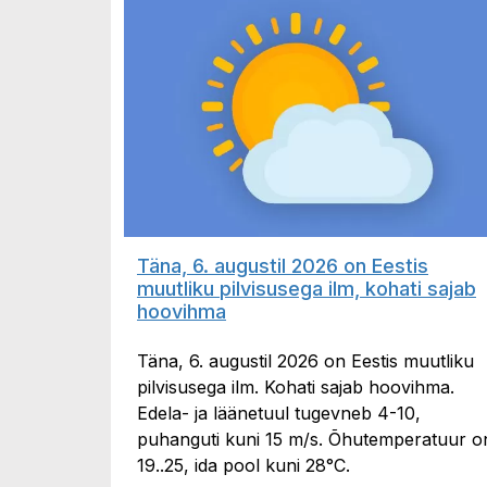
Täna, 6. augustil 2026 on Eestis
muutliku pilvisusega ilm, kohati sajab
hoovihma
Täna, 6. augustil 2026 on Eestis muutliku
pilvisusega ilm. Kohati sajab hoovihma.
Edela- ja läänetuul tugevneb 4-10,
puhanguti kuni 15 m/s. Õhutemperatuur o
19..25, ida pool kuni 28°C.