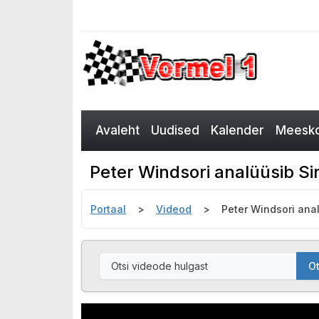
Avaleht
Uudised
Kalender
Meesko
Peter Windsori analüüsib S
Portaal
Videod
Peter Windsori ana
Ot