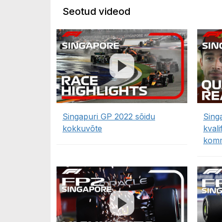
Seotud videod
Singapuri GP 2022 sõidu
Sing
kokkuvõte
kvali
komm