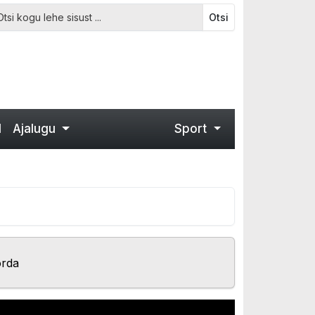
Otsi
d
Ajalugu
Sport
o
orda