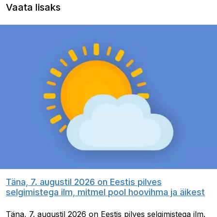
Vaata lisaks
Täna, 7. augustil 2026 on Eestis pilves
selgimistega ilm, mitmel pool hoovihma ja äikest
Täna, 7. augustil 2026 on Eestis pilves selgimistega ilm.