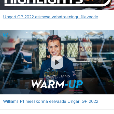
Ungari GP 2022 esimese vabatreeningu ülevaade
Williams F1 meeskonna eelvaade Ungari GP 2022