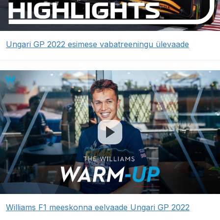
Ungari GP 2022 esimese vabatreeningu ülevaade
Williams F1 meeskonna eelvaade Ungari GP 2022