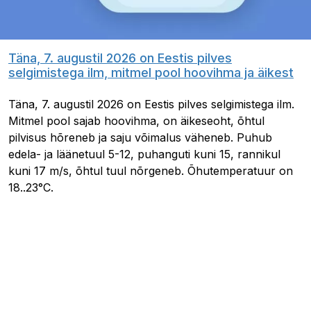
Täna, 7. augustil 2026 on Eestis pilves
selgimistega ilm, mitmel pool hoovihma ja äikest
Täna, 7. augustil 2026 on Eestis pilves selgimistega ilm.
Mitmel pool sajab hoovihma, on äikeseoht, õhtul
pilvisus hõreneb ja saju võimalus väheneb. Puhub
edela- ja läänetuul 5-12, puhanguti kuni 15, rannikul
kuni 17 m/s, õhtul tuul nõrgeneb. Õhutemperatuur on
18..23°C.