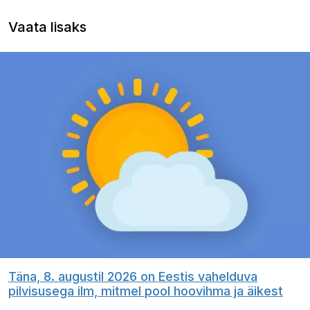
Vaata lisaks
Täna, 8. augustil 2026 on Eestis vahelduva
pilvisusega ilm, mitmel pool hoovihma ja äikest