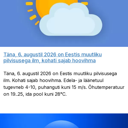
Täna, 6. augustil 2026 on Eestis muutliku
pilvisusega ilm, kohati sajab hoovihma
Täna, 6. augustil 2026 on Eestis muutliku pilvisusega
ilm. Kohati sajab hoovihma. Edela- ja läänetuul
tugevneb 4-10, puhanguti kuni 15 m/s. Õhutemperatuur
on 19..25, ida pool kuni 28°C.