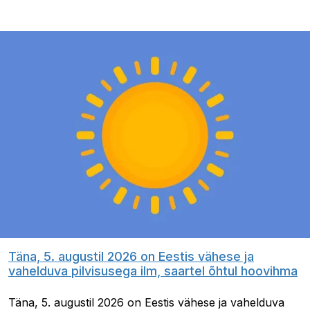
Täna, 5. augustil 2026 on Eestis vähese ja
vahelduva pilvisusega ilm, saartel õhtul hoovihma
Täna, 5. augustil 2026 on Eestis vähese ja vahelduva