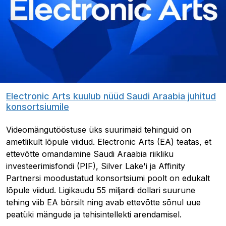
Electronic Arts kuulub nüüd Saudi Araabia juhitud
konsortsiumile
Videomängutööstuse üks suurimaid tehinguid on
ametlikult lõpule viidud. Electronic Arts (EA) teatas, et
ettevõtte omandamine Saudi Araabia riikliku
investeerimisfondi (PIF), Silver Lake'i ja Affinity
Partnersi moodustatud konsortsiumi poolt on edukalt
lõpule viidud. Ligikaudu 55 miljardi dollari suurune
tehing viib EA börsilt ning avab ettevõtte sõnul uue
peatüki mängude ja tehisintellekti arendamisel.