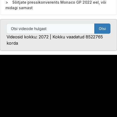
Sõitjate pressikonverents Monaco GP 2022 eel, või
midagi sarnast
Otsi
Videosid kokku: 2072 | Kokku vaadatud 8522765
korda