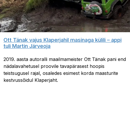
Ott Tänak vajus Klaperjahil masinaga külili – appi
tuli Martin Järveoja
2019. aasta autoralli maailmameister Ott Tänak pani end
nädalavahetusel proovile tavapärasest hoopis
teistsugusel rajal, osaledes esimest korda maasturite
kestvussõidul Klaperjaht.