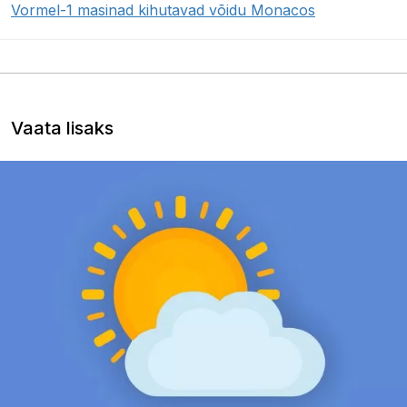
Vormel-1 masinad kihutavad võidu Monacos
Vaata lisaks