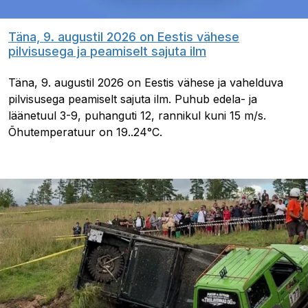
Täna, 9. augustil 2026 on Eestis vähese
pilvisusega ja peamiselt sajuta ilm
Täna, 9. augustil 2026 on Eestis vähese ja vahelduva
pilvisusega peamiselt sajuta ilm. Puhub edela- ja
läänetuul 3-9, puhanguti 12, rannikul kuni 15 m/s.
Õhutemperatuur on 19..24°C.