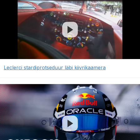
Leclerci stardiprotseduur läbi kiivrikaamera