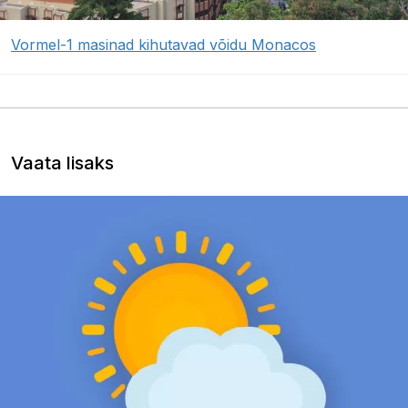
Vormel-1 masinad kihutavad võidu Monacos
Vaata lisaks