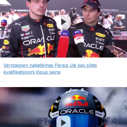
Verstappen naljatlemas Perezi üle kes sõitis
kvalifikatsiooni lõpus seina