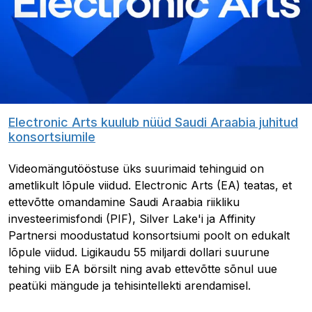
Electronic Arts kuulub nüüd Saudi Araabia juhitud
konsortsiumile
Videomängutööstuse üks suurimaid tehinguid on
ametlikult lõpule viidud. Electronic Arts (EA) teatas, et
ettevõtte omandamine Saudi Araabia riikliku
investeerimisfondi (PIF), Silver Lake'i ja Affinity
Partnersi moodustatud konsortsiumi poolt on edukalt
lõpule viidud. Ligikaudu 55 miljardi dollari suurune
tehing viib EA börsilt ning avab ettevõtte sõnul uue
peatüki mängude ja tehisintellekti arendamisel.