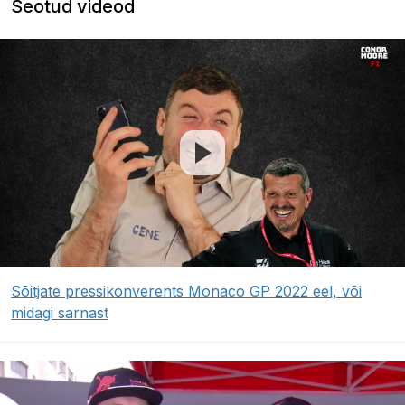
Seotud videod
Sõitjate pressikonverents Monaco GP 2022 eel, või
midagi sarnast