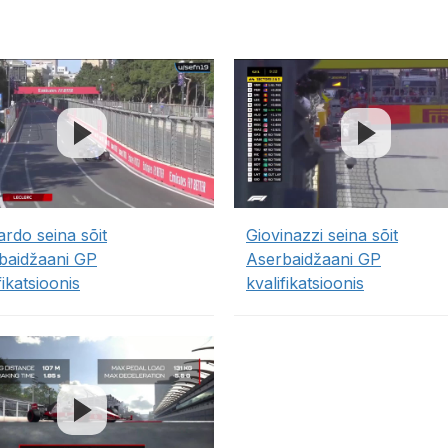
ardo seina sõit
Giovinazzi seina sõit
baidžaani GP
Aserbaidžaani GP
fikatsioonis
kvalifikatsioonis