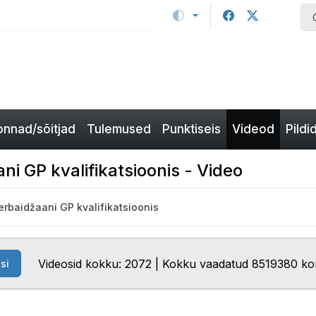
nnad/sõitjad
Tulemused
Punktiseis
Videod
Pildi
ani GP kvalifikatsioonis - Video
serbaidžaani GP kvalifikatsioonis
Videosid kokku: 2072 | Kokku vaadatud 8519380 ko
si