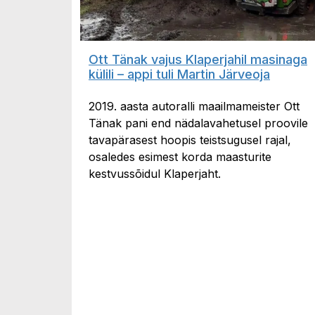
Ott Tänak vajus Klaperjahil masinaga
külili – appi tuli Martin Järveoja
2019. aasta autoralli maailmameister Ott
Tänak pani end nädalavahetusel proovile
tavapärasest hoopis teistsugusel rajal,
osaledes esimest korda maasturite
kestvussõidul Klaperjaht.