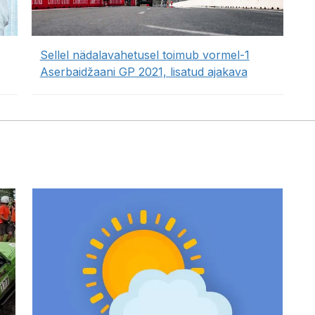
Sellel nädalavahetusel toimub vormel-1
Aserbaidžaani GP 2021, lisatud ajakava