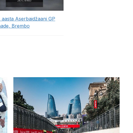
. aasta Aserbaidžaani GP
aade, Brembo