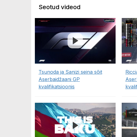
Seotud videod
Tsunoda ja Sanizi seina sõit
Ricci
Aserbaidžaani GP
Aser
kvalifikatsioonis
kvali