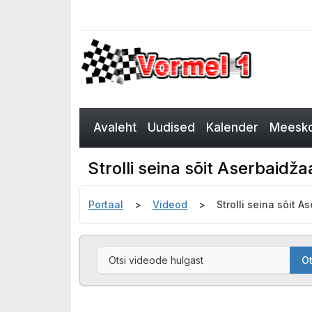
Avaleht
Uudised
Kalender
Meesko
Strolli seina sõit Aserbaidža
Portaal
Videod
Strolli seina sõit A
Ot