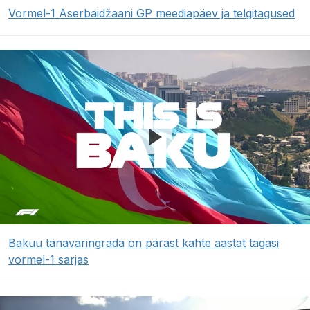
Vormel-1 Aserbaidžaani GP meediapäev ja telgitagused
Bakuu tänavaringrada on pärast kahte aastat tagasi
vormel-1 sarjas