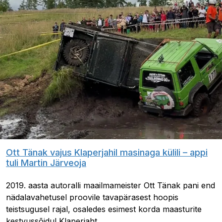
Ott Tänak vajus Klaperjahil masinaga külili – appi
tuli Martin Järveoja
2019. aasta autoralli maailmameister Ott Tänak pani end
nädalavahetusel proovile tavapärasest hoopis
teistsugusel rajal, osaledes esimest korda maasturite
kestvussõidul Klaperjaht.