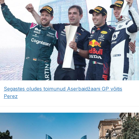
Segastes oludes toimunud Aserbaidžaani GP võitis
Perez