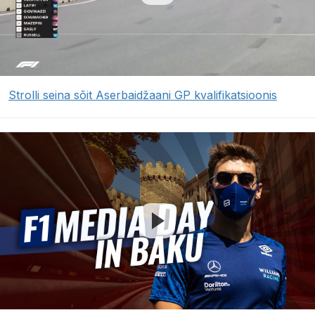
Strolli seina sõit Aserbaidžaani GP kvalifikatsioonis