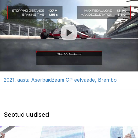
2021. aasta Aserbaidžaani GP eelvaade, Brembo
Seotud uudised