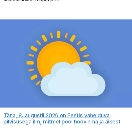
Täna, 8. augustil 2026 on Eestis vahelduva
pilvisusega ilm, mitmel pool hoovihma ja äikest