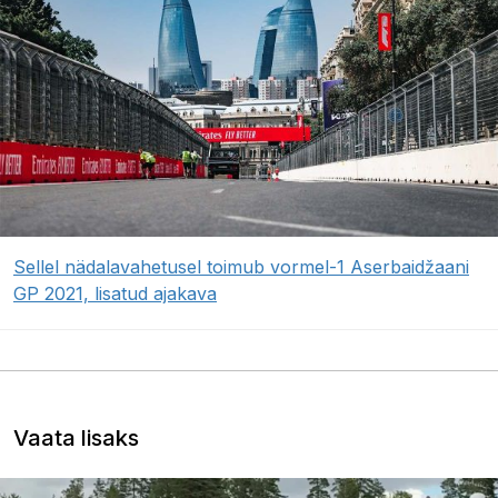
Sellel nädalavahetusel toimub vormel-1 Aserbaidžaani
GP 2021, lisatud ajakava
Vaata lisaks