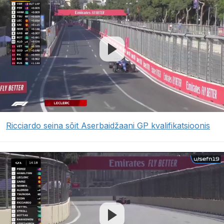
Ricciardo seina sõit Aserbaidžaani GP kvalifikatsioonis