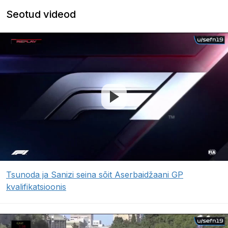
Seotud videod
Tsunoda ja Sanizi seina sõit Aserbaidžaani GP
kvalifikatsioonis