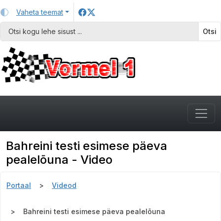
Vaheta teemat
Otsi
Bahreini testi esimese päeva
pealelõuna - Video
Portaal
Videod
Bahreini testi esimese päeva pealelõuna