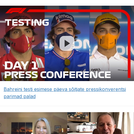
Bahreini testi esimese päeva sõitjate pressikonverentsi
parimad palad