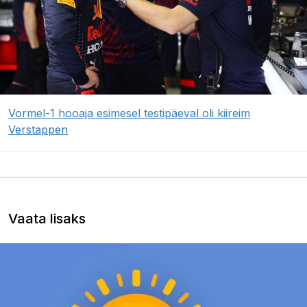
Vormel-1 hooaja esimesel testipäeval oli kiireim
Verstappen
Vaata lisaks