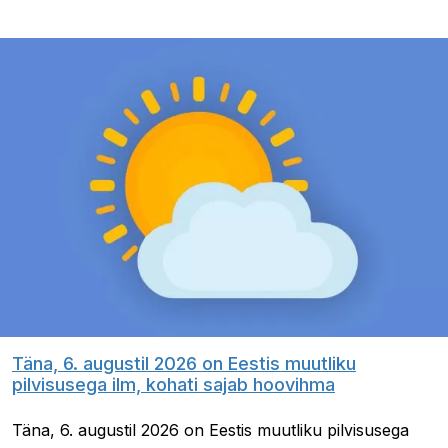
Täna, 6. augustil 2026 on Eestis muutliku
pilvisusega ilm, kohati sajab hoovihma
Täna, 6. augustil 2026 on Eestis muutliku pilvisusega