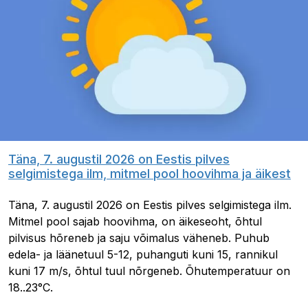
Täna, 7. augustil 2026 on Eestis pilves
selgimistega ilm, mitmel pool hoovihma ja äikest
Täna, 7. augustil 2026 on Eestis pilves selgimistega ilm.
Mitmel pool sajab hoovihma, on äikeseoht, õhtul
pilvisus hõreneb ja saju võimalus väheneb. Puhub
edela- ja läänetuul 5-12, puhanguti kuni 15, rannikul
kuni 17 m/s, õhtul tuul nõrgeneb. Õhutemperatuur on
18..23°C.