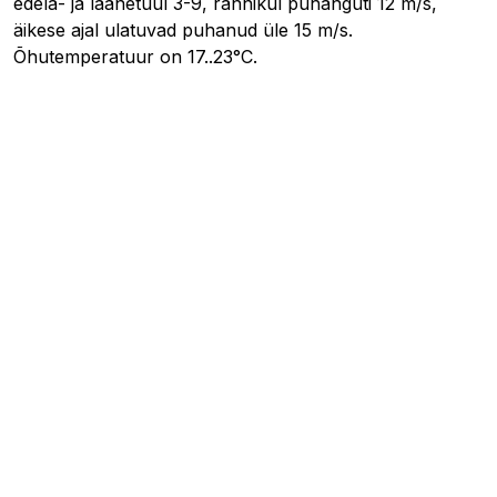
edela- ja läänetuul 3-9, rannikul puhanguti 12 m/s,
äikese ajal ulatuvad puhanud üle 15 m/s.
Õhutemperatuur on 17..23°C.