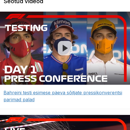
Seotud videod
Bahreini testi esimese päeva sõitjate pressikonverentsi
parimad palad