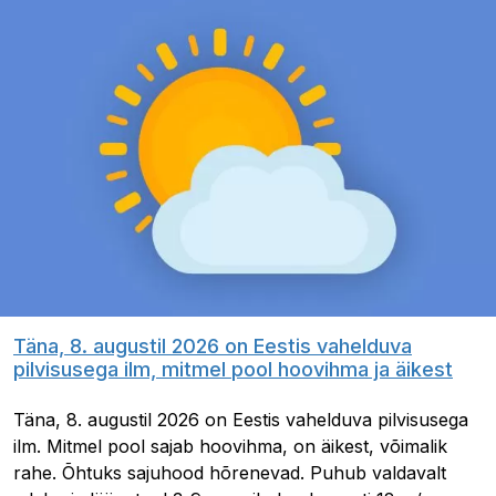
Täna, 8. augustil 2026 on Eestis vahelduva
pilvisusega ilm, mitmel pool hoovihma ja äikest
Täna, 8. augustil 2026 on Eestis vahelduva pilvisusega
ilm. Mitmel pool sajab hoovihma, on äikest, võimalik
rahe. Õhtuks sajuhood hõrenevad. Puhub valdavalt