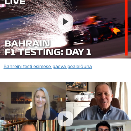
Bahreini testi esimese päeva pealelõuna