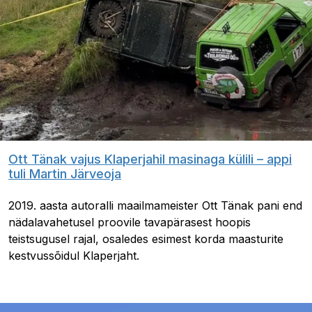
Ott Tänak vajus Klaperjahil masinaga külili – appi
tuli Martin Järveoja
2019. aasta autoralli maailmameister Ott Tänak pani end
nädalavahetusel proovile tavapärasest hoopis
teistsugusel rajal, osaledes esimest korda maasturite
kestvussõidul Klaperjaht.