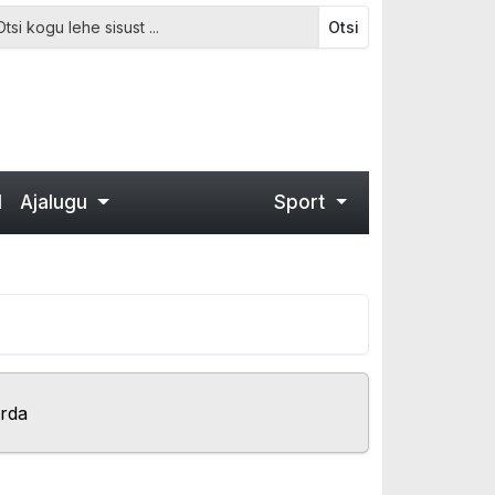
Otsi
d
Ajalugu
Sport
orda