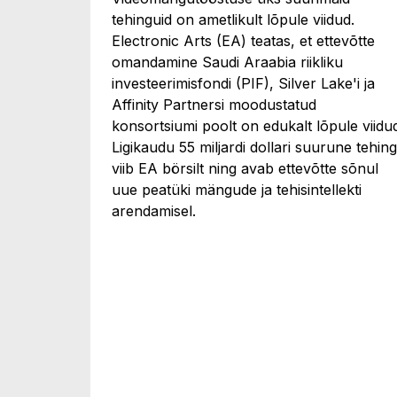
tehinguid on ametlikult lõpule viidud.
Electronic Arts (EA) teatas, et ettevõtte
omandamine Saudi Araabia riikliku
investeerimisfondi (PIF), Silver Lake'i ja
Affinity Partnersi moodustatud
konsortsiumi poolt on edukalt lõpule viidu
Ligikaudu 55 miljardi dollari suurune tehing
viib EA börsilt ning avab ettevõtte sõnul
uue peatüki mängude ja tehisintellekti
arendamisel.