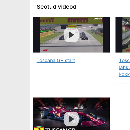
Seotud videod
Toscana GP start
Tosc
lahk
kokk