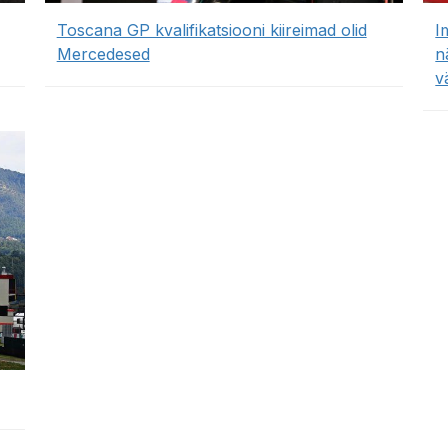
Toscana GP kvalifikatsiooni kiireimad olid
I
Mercedesed
n
v