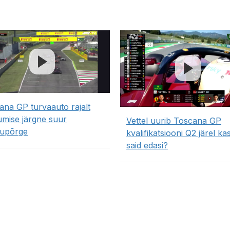
ana GP turvaauto rajalt
umise järgne suur
Vettel uurib Toscana GP
upõrge
kvalifikatsiooni Q2 järel ka
said edasi?