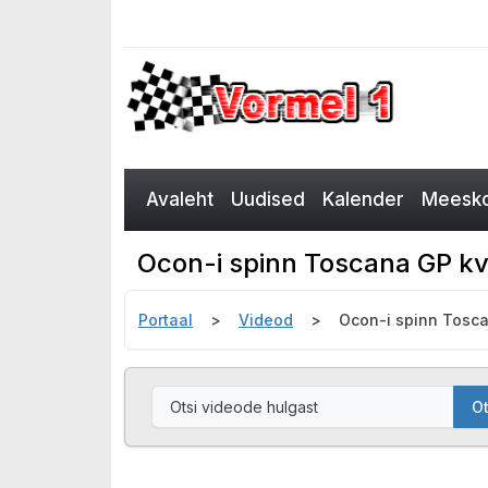
Avaleht
Uudised
Kalender
Meesko
Ocon-i spinn Toscana GP kva
Portaal
Videod
Ocon-i spinn Tosca
Ot