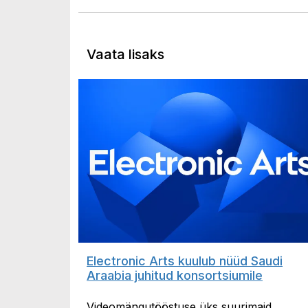
Vaata lisaks
Electronic Arts kuulub nüüd Saudi
Araabia juhitud konsortsiumile
Videomängutööstuse üks suurimaid