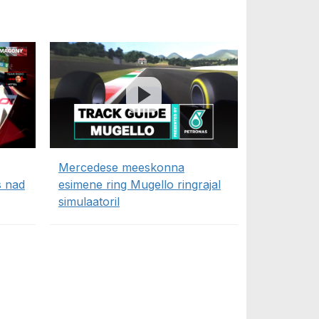
Mercedese meeskonna
s nad
esimene ring Mugello ringrajal
simulaatoril