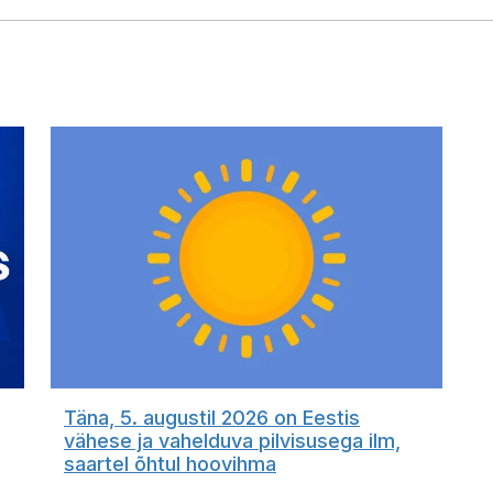
Täna, 5. augustil 2026 on Eestis
vähese ja vahelduva pilvisusega ilm,
saartel õhtul hoovihma