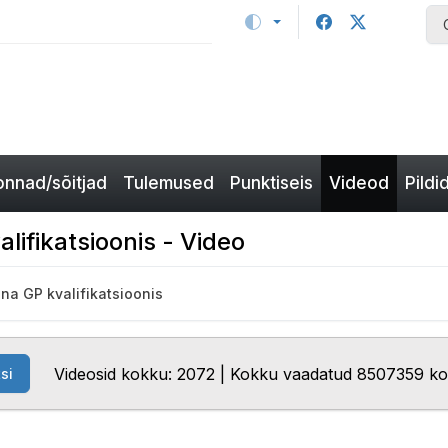
nnad/sõitjad
Tulemused
Punktiseis
Videod
Pildi
lifikatsioonis - Video
na GP kvalifikatsioonis
Videosid kokku: 2072 | Kokku vaadatud 8507359 k
si