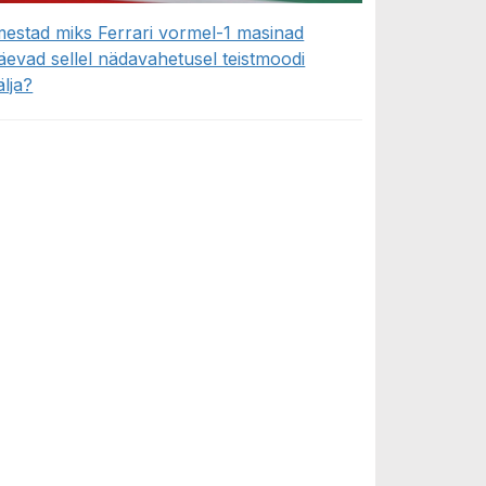
mestad miks Ferrari vormel-1 masinad
äevad sellel nädavahetusel teistmoodi
älja?