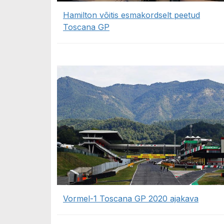
Hamilton võitis esmakordselt peetud
Toscana GP
Vormel-1 Toscana GP 2020 ajakava