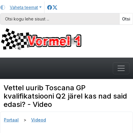
Vaheta teemat
Otsi
Vettel uurib Toscana GP
kvalifikatsiooni Q2 järel kas nad said
edasi? - Video
Portaal
Videod