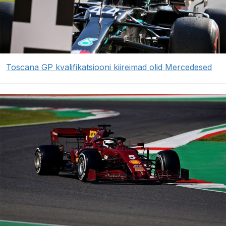
Toscana GP kvalifikatsiooni kiireimad olid Mercedesed