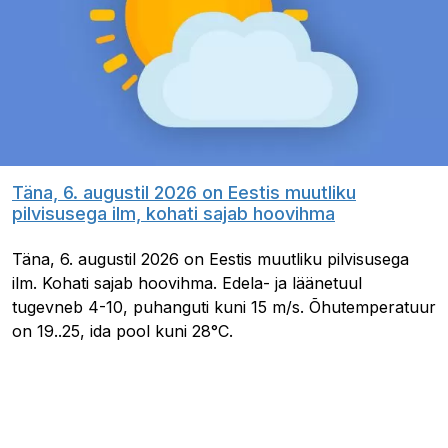
Täna, 6. augustil 2026 on Eestis muutliku
pilvisusega ilm, kohati sajab hoovihma
Täna, 6. augustil 2026 on Eestis muutliku pilvisusega
ilm. Kohati sajab hoovihma. Edela- ja läänetuul
tugevneb 4-10, puhanguti kuni 15 m/s. Õhutemperatuur
on 19..25, ida pool kuni 28°C.