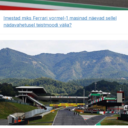
Imestad miks Ferrari vormel-1 masinad näevad sellel
nädavahetusel teistmoodi välja?