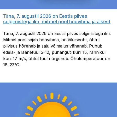
Täna, 7. augustil 2026 on Eestis pilves
selgimistega ilm, mitmel pool hoovihma ja äikest
Täna, 7. augustil 2026 on Eestis pilves selgimistega ilm.
Mitmel pool sajab hoovihma, on äikeseoht, õhtul
pilvisus hõreneb ja saju võimalus väheneb. Puhub
edela- ja läänetuul 5-12, puhanguti kuni 15, rannikul
kuni 17 m/s, õhtul tuul nõrgeneb. Õhutemperatuur on
18..23°C.