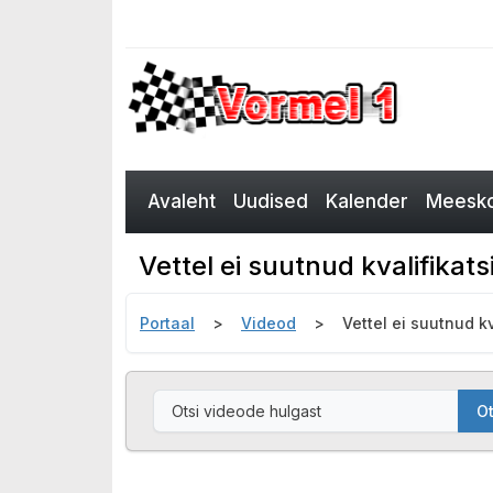
Avaleht
Uudised
Kalender
Meesko
Vettel ei suutnud kvalifikat
Portaal
Videod
Vettel ei suutnud k
Ot