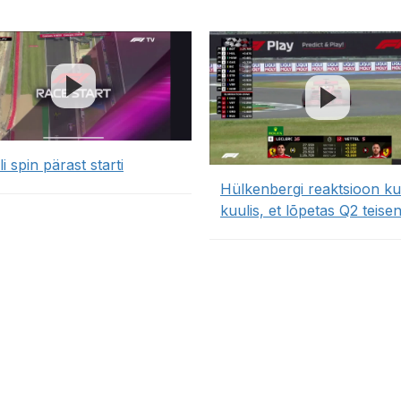
li spin pärast starti
Hülkenbergi reaktsioon kui
kuulis, et lõpetas Q2 teise