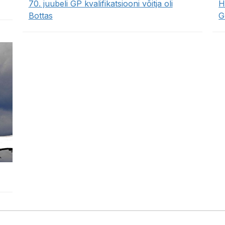
70. juubeli GP kvalifikatsiooni võitja oli
H
Bottas
G