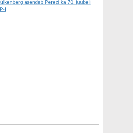
ülkenberg asendab Perezi ka 70. juubeli
P-l