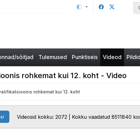
nnad/sõitjad
Tulemused
Punktiseis
Videod
Pildi
sioonis rohkemat kui 12. koht - Video
valifikatsioonis rohkemat kui 12. koht
Videosid kokku: 2072 | Kokku vaadatud 8511840 ko
si