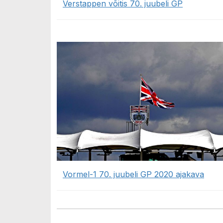
Verstappen võitis 70. juubeli GP
Vormel-1 70. juubeli GP 2020 ajakava