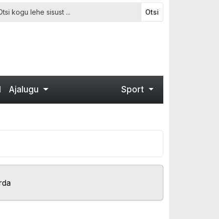
Otsi
d
Ajalugu
Sport
rda