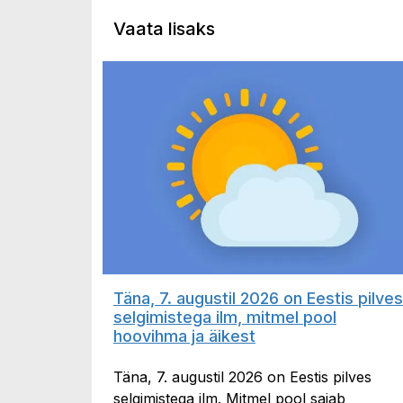
Vaata lisaks
Täna, 7. augustil 2026 on Eestis pilves
selgimistega ilm, mitmel pool
hoovihma ja äikest
Täna, 7. augustil 2026 on Eestis pilves
selgimistega ilm. Mitmel pool sajab