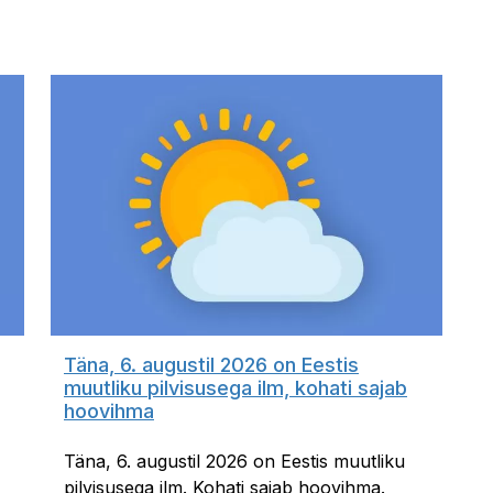
Täna, 6. augustil 2026 on Eestis
muutliku pilvisusega ilm, kohati sajab
hoovihma
Täna, 6. augustil 2026 on Eestis muutliku
pilvisusega ilm. Kohati sajab hoovihma.