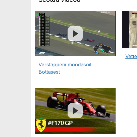
Vette
Verstappeni möödasõit
Bottasest