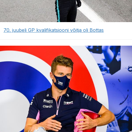
70. juubeli GP kvalifikatsiooni võitja oli Bottas