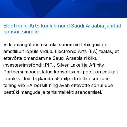
Electronic Arts kuulub nüüd Saudi Araabia juhitud
konsortsiumile
Videomängutööstuse üks suurimaid tehinguid on
ametlikult lõpule viidud. Electronic Arts (EA) teatas, et
ettevõtte omandamine Saudi Araabia riikliku
investeerimisfondi (PIF), Silver Lake'i ja Affinity
Partnersi moodustatud konsortsiumi poolt on edukalt
lõpule viidud. Ligikaudu 55 miljardi dollari suurune
tehing viib EA börsilt ning avab ettevõtte sõnul uue
peatüki mängude ja tehisintellekti arendamisel.