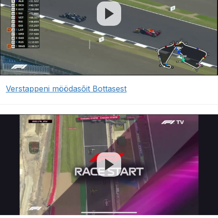
Verstappeni möödasõit Bottasest