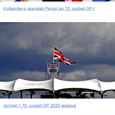
Hülkenberg asendab Perezi ka 70. juubeli GP-l
Vormel-1 70. juubeli GP 2020 ajakava