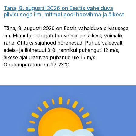
Täna, 8. augustil 2026 on Eestis vahelduva
pilvisusega ilm, mitmel pool hoovihma ja äikest
Täna, 8. augustil 2026 on Eestis vahelduva pilvisusega
ilm. Mitmel pool sajab hoovihma, on äikest, võimalik
rahe. Õhtuks sajuhood hõrenevad. Puhub valdavalt
edela- ja läänetuul 3-9, rannikul puhanguti 12 m/s,
äikese ajal ulatuvad puhanud üle 15 m/s.
Õhutemperatuur on 17..23°C.