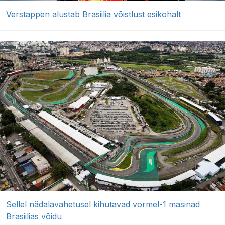
Verstappen alustab Brasiilia võistlust esikohalt
Sellel nädalavahetusel kihutavad vormel-1 masinad
Brasiilias võidu