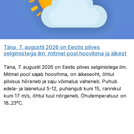
Täna, 7. augustil 2026 on Eestis pilves
selgimistega ilm, mitmel pool hoovihma ja äikest
Täna, 7. augustil 2026 on Eestis pilves selgimistega ilm.
Mitmel pool sajab hoovihma, on äikeseoht, õhtul
pilvisus hõreneb ja saju võimalus väheneb. Puhub
edela- ja läänetuul 5-12, puhanguti kuni 15, rannikul
kuni 17 m/s, õhtul tuul nõrgeneb. Õhutemperatuur on
18..23°C.