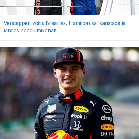
Verstappen võitis Brasiilias, Hamilton sai karistada ja
langes poodiumikohalt