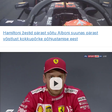
Hamiltoni žestid pärast sõitu Alboni suunas pärast
võistlust kokkupõrke põhjustamise eest