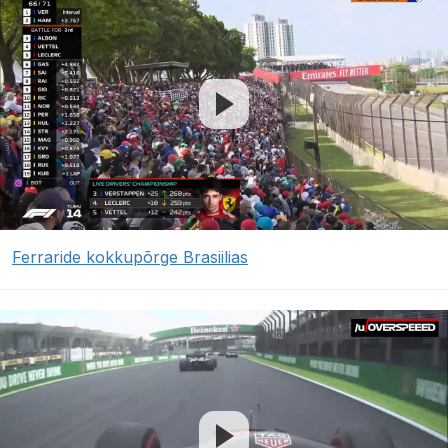
Ferraride kokkupõrge Brasiilias