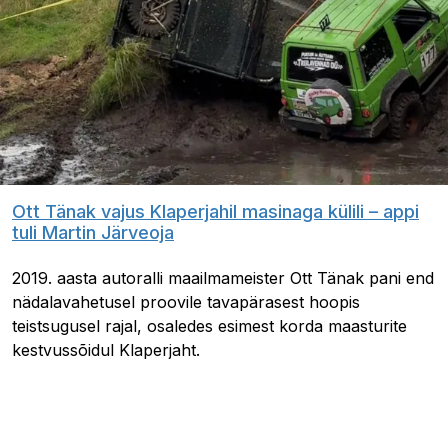
Ott Tänak vajus Klaperjahil masinaga külili – appi
tuli Martin Järveoja
2019. aasta autoralli maailmameister Ott Tänak pani end
nädalavahetusel proovile tavapärasest hoopis
teistsugusel rajal, osaledes esimest korda maasturite
kestvussõidul Klaperjaht.