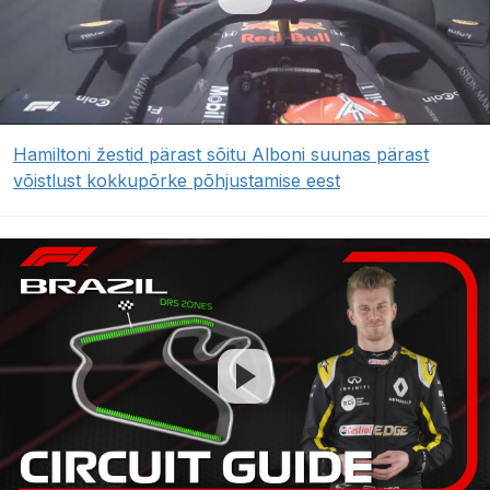
Hamiltoni žestid pärast sõitu Alboni suunas pärast
võistlust kokkupõrke põhjustamise eest