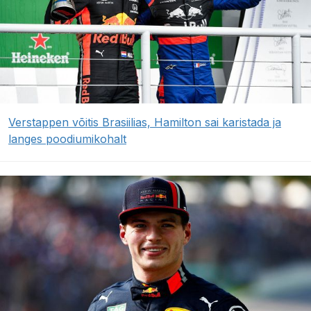
Verstappen võitis Brasiilias, Hamilton sai karistada ja
langes poodiumikohalt