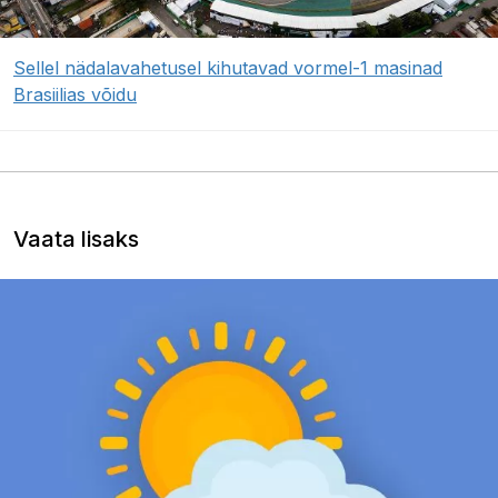
Sellel nädalavahetusel kihutavad vormel-1 masinad
Brasiilias võidu
Vaata lisaks