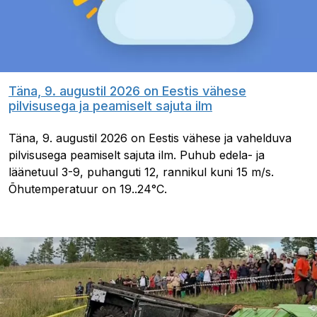
Täna, 9. augustil 2026 on Eestis vähese
pilvisusega ja peamiselt sajuta ilm
Täna, 9. augustil 2026 on Eestis vähese ja vahelduva
pilvisusega peamiselt sajuta ilm. Puhub edela- ja
läänetuul 3-9, puhanguti 12, rannikul kuni 15 m/s.
Õhutemperatuur on 19..24°C.