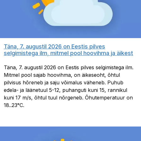
Täna, 7. augustil 2026 on Eestis pilves
selgimistega ilm, mitmel pool hoovihma ja äikest
Täna, 7. augustil 2026 on Eestis pilves selgimistega ilm.
Mitmel pool sajab hoovihma, on äikeseoht, õhtul
pilvisus hõreneb ja saju võimalus väheneb. Puhub
edela- ja läänetuul 5-12, puhanguti kuni 15, rannikul
kuni 17 m/s, õhtul tuul nõrgeneb. Õhutemperatuur on
18..23°C.