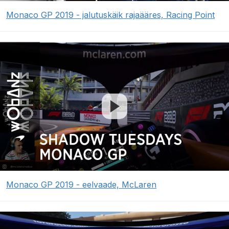
Monaco GP 2019 - jalutuskäik rajaääres, Racing Point
Monaco GP 2019 - eelvaade, McLaren