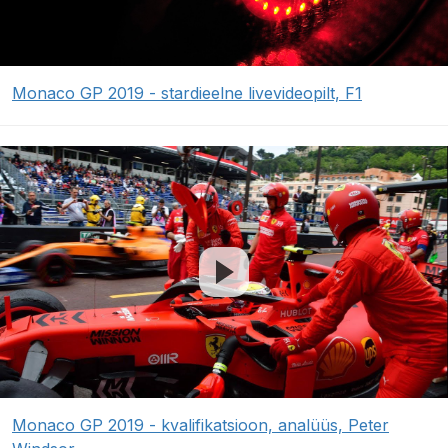
Monaco GP 2019 - stardieelne livevideopilt, F1
Monaco GP 2019 - kvalifikatsioon, analüüs, Peter