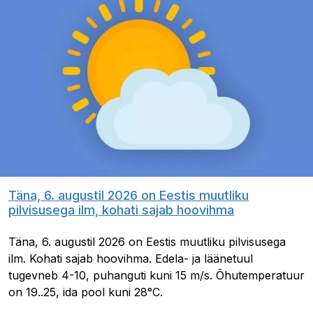
Täna, 6. augustil 2026 on Eestis muutliku
pilvisusega ilm, kohati sajab hoovihma
Täna, 6. augustil 2026 on Eestis muutliku pilvisusega
ilm. Kohati sajab hoovihma. Edela- ja läänetuul
tugevneb 4-10, puhanguti kuni 15 m/s. Õhutemperatuur
on 19..25, ida pool kuni 28°C.