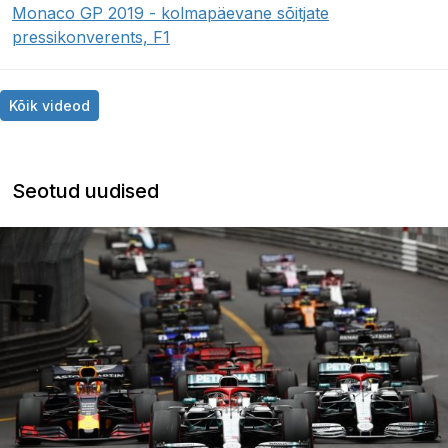
Monaco GP 2019 - kolmapäevane sõitjate
pressikonverents, F1
Kõik videod
Seotud uudised