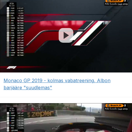
Monaco GP 2019 - kolmas vabatreening, Albon
barjääre "suudlemas"