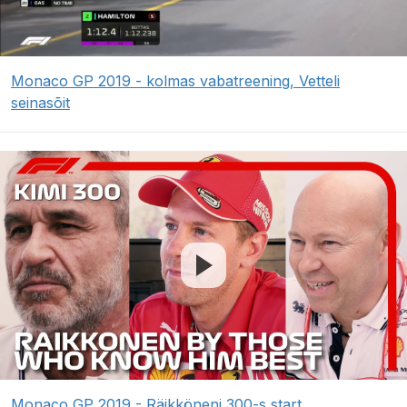
Monaco GP 2019 - kolmas vabatreening, Vetteli
seinasõit
Monaco GP 2019 - Räikköneni 300-s start