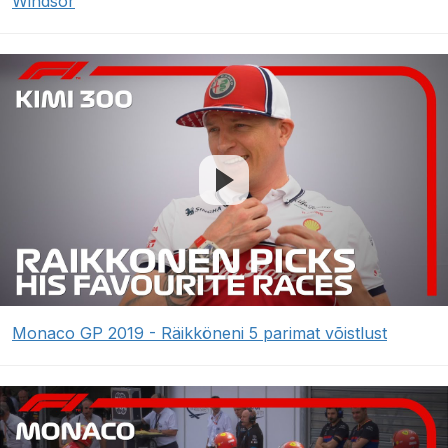
Windsor
Monaco GP 2019 - Räikköneni 5 parimat võistlust