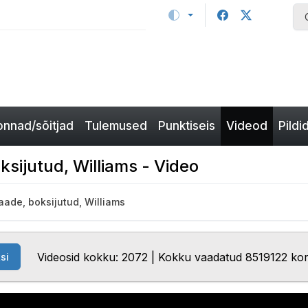
nnad/sõitjad
Tulemused
Punktiseis
Videod
Pildi
sijutud, Williams - Video
aade, boksijutud, Williams
Videosid kokku: 2072 | Kokku vaadatud 8519122 ko
si