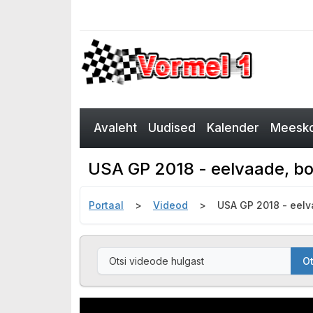
Avaleht
Uudised
Kalender
Meesko
USA GP 2018 - eelvaade, bok
Portaal
Videod
USA GP 2018 - eelv
Ot