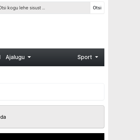
Otsi
d
Ajalugu
Sport
rda