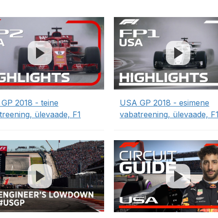
GP 2018 - teine
USA GP 2018 - esimene
treening, ülevaade, F1
vabatreening, ülevaade, F