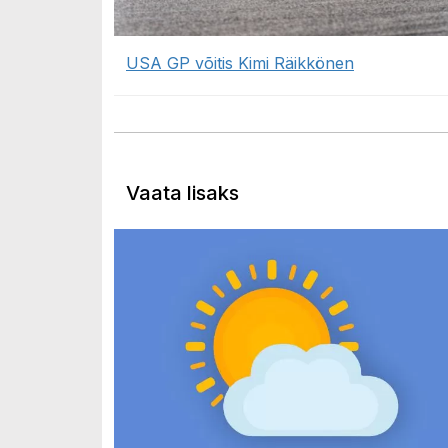
USA GP võitis Kimi Räikkönen
Vaata lisaks