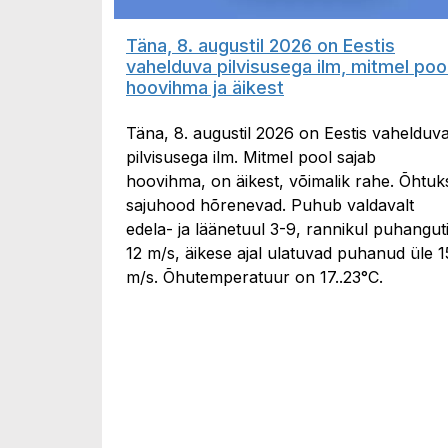
Täna, 8. augustil 2026 on Eestis
vahelduva pilvisusega ilm, mitmel poo
hoovihma ja äikest
Täna, 8. augustil 2026 on Eestis vahelduv
pilvisusega ilm. Mitmel pool sajab
hoovihma, on äikest, võimalik rahe. Õhtuk
sajuhood hõrenevad. Puhub valdavalt
edela- ja läänetuul 3-9, rannikul puhangut
12 m/s, äikese ajal ulatuvad puhanud üle 1
m/s. Õhutemperatuur on 17..23°C.