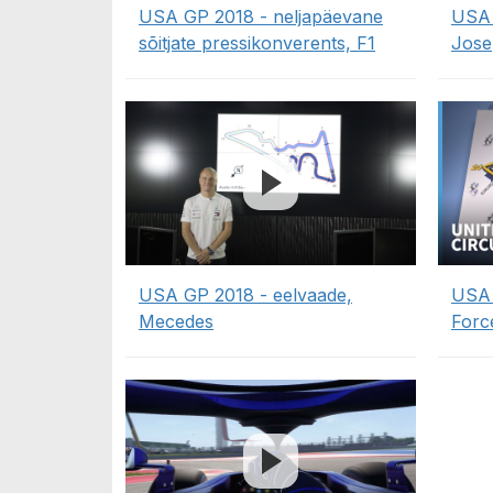
USA GP 2018 - neljapäevane
USA 
sõitjate pressikonverents, F1
Jose
USA GP 2018 - eelvaade,
USA 
Mecedes
Forc