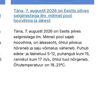
Täna, 7. augustil 2026 on Eestis pilves
l
selgimistega ilm, mitmel pool
hoovihma ja äikest
a
Täna, 7. augustil 2026 on Eestis pilves
selgimistega ilm. Mitmel pool sajab
s
hoovihma, on äikeseoht, õhtul pilvisus
hõreneb ja saju võimalus väheneb. Puhub
i
edela- ja läänetuul 5-12, puhanguti kuni 15,
5
rannikul kuni 17 m/s, õhtul tuul nõrgeneb.
Õhutemperatuur on 18..23°C.