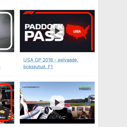
USA GP 2018 - eelvaade,
1
boksijutud, F1