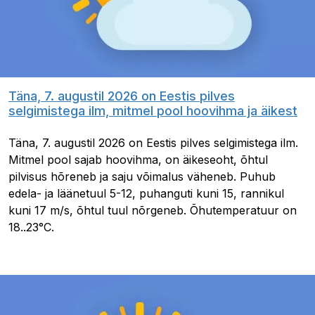
Täna, 7. augustil 2026 on Eestis pilves
selgimistega ilm, mitmel pool hoovihma ja äikest
Täna, 7. augustil 2026 on Eestis pilves selgimistega ilm.
Mitmel pool sajab hoovihma, on äikeseoht, õhtul
pilvisus hõreneb ja saju võimalus väheneb. Puhub
edela- ja läänetuul 5-12, puhanguti kuni 15, rannikul
kuni 17 m/s, õhtul tuul nõrgeneb. Õhutemperatuur on
18..23°C.