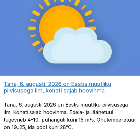
Täna, 6. augustil 2026 on Eestis muutliku
pilvisusega ilm, kohati sajab hoovihma
Täna, 6. augustil 2026 on Eestis muutliku pilvisusega
ilm. Kohati sajab hoovihma. Edela- ja läänetuul
tugevneb 4-10, puhanguti kuni 15 m/s. Õhutemperatuur
on 19..25, ida pool kuni 28°C.