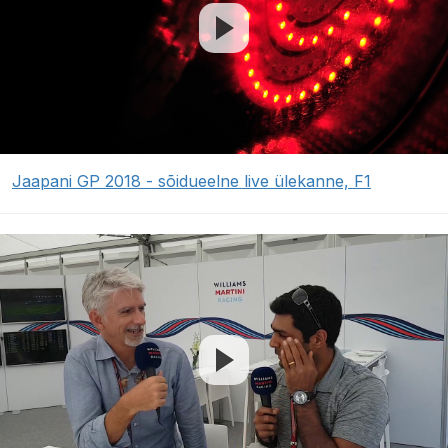
Jaapani GP 2018 - sõidueelne live ülekanne, F1