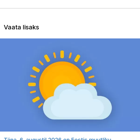
Vaata lisaks
Täna, 6. augustil 2026 on Eestis muutliku