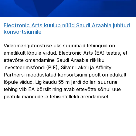
Electronic Arts kuulub nüüd Saudi Araabia juhitud
konsortsiumile
Videomängutööstuse üks suurimaid tehinguid on
ametlikult lõpule viidud. Electronic Arts (EA) teatas, et
ettevõtte omandamine Saudi Araabia riikliku
investeerimisfondi (PIF), Silver Lake'i ja Affinity
Partnersi moodustatud konsortsiumi poolt on edukalt
lõpule viidud. Ligikaudu 55 miljardi dollari suurune
tehing viib EA börsilt ning avab ettevõtte sõnul uue
peatüki mängude ja tehisintellekti arendamisel.