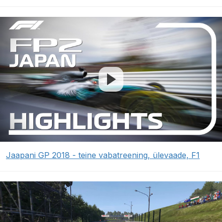
Jaapani GP 2018 - teine vabatreening, ülevaade, F1