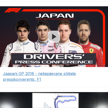
Jaapani GP 2018 - neljapäevane sõitjate
pressikonverents, F1