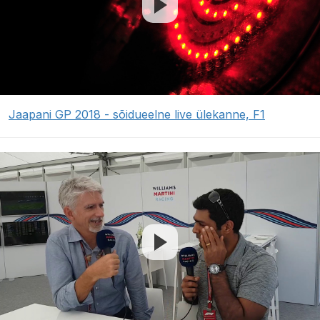
Jaapani GP 2018 - sõidueelne live ülekanne, F1