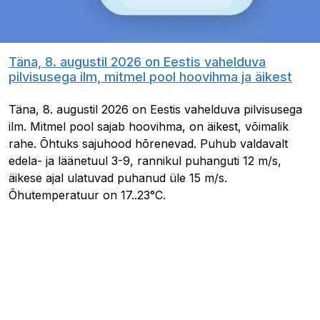
Täna, 8. augustil 2026 on Eestis vahelduva
pilvisusega ilm, mitmel pool hoovihma ja äikest
Täna, 8. augustil 2026 on Eestis vahelduva pilvisusega
ilm. Mitmel pool sajab hoovihma, on äikest, võimalik
rahe. Õhtuks sajuhood hõrenevad. Puhub valdavalt
edela- ja läänetuul 3-9, rannikul puhanguti 12 m/s,
äikese ajal ulatuvad puhanud üle 15 m/s.
Õhutemperatuur on 17..23°C.