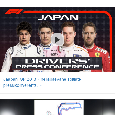
Jaapani GP 2018 - neljapäevane sõitjate
pressikonverents, F1