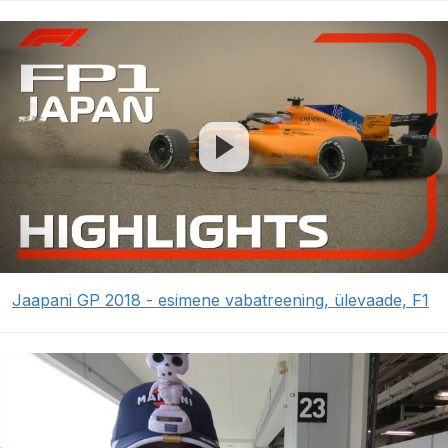
Jaapani GP 2018 - esimene vabatreening, ülevaade, F1