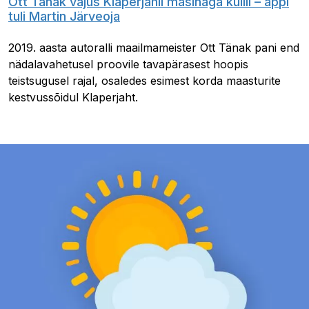
Ott Tänak vajus Klaperjahil masinaga külili – appi
tuli Martin Järveoja
2019. aasta autoralli maailmameister Ott Tänak pani end
nädalavahetusel proovile tavapärasest hoopis
teistsugusel rajal, osaledes esimest korda maasturite
kestvussõidul Klaperjaht.