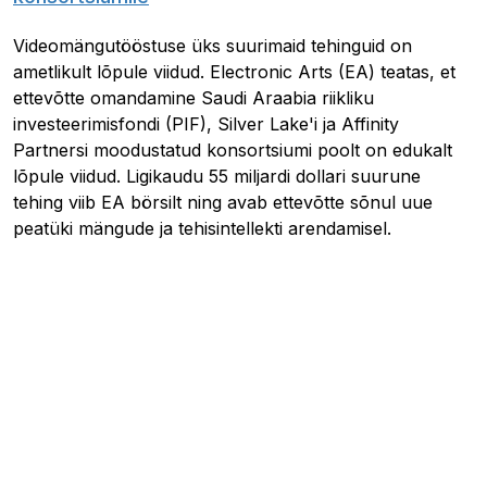
Videomängutööstuse üks suurimaid tehinguid on
ametlikult lõpule viidud. Electronic Arts (EA) teatas, et
ettevõtte omandamine Saudi Araabia riikliku
investeerimisfondi (PIF), Silver Lake'i ja Affinity
Partnersi moodustatud konsortsiumi poolt on edukalt
lõpule viidud. Ligikaudu 55 miljardi dollari suurune
tehing viib EA börsilt ning avab ettevõtte sõnul uue
peatüki mängude ja tehisintellekti arendamisel.