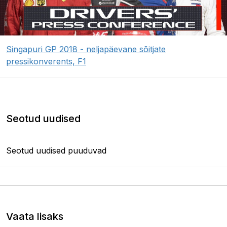
Singapuri GP 2018 - neljapäevane sõitjate
pressikonverents, F1
Seotud uudised
Seotud uudised puuduvad
Vaata lisaks