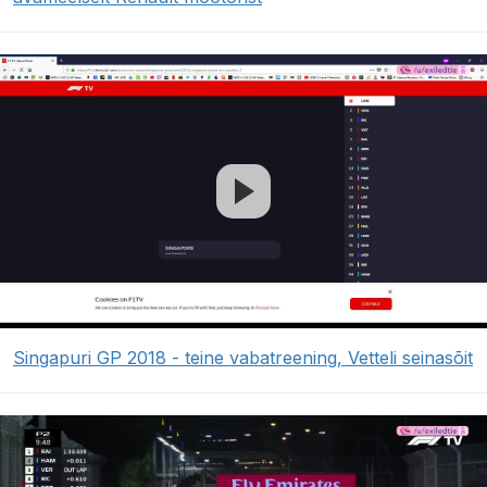
Singapuri GP 2018 - teine vabatreening, Vetteli seinasõit