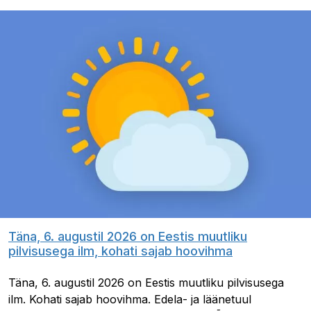
Täna, 6. augustil 2026 on Eestis muutliku
pilvisusega ilm, kohati sajab hoovihma
Täna, 6. augustil 2026 on Eestis muutliku pilvisusega
ilm. Kohati sajab hoovihma. Edela- ja läänetuul