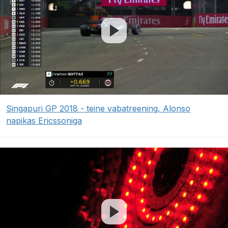
Singapuri GP 2018 - teine vabatreening, Alonso
napikas Ericssoniga