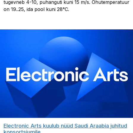
tugevneb 4-10, puhanguti kuni 15 m/s. Õhutemperatuur
on 19..25, ida pool kuni 28°C.
Electronic Arts kuulub nüüd Saudi Araabia juhitud
konsortsiumile