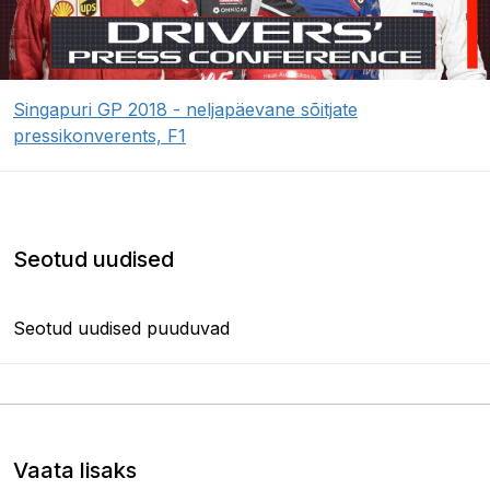
Singapuri GP 2018 - neljapäevane sõitjate
pressikonverents, F1
Seotud uudised
Seotud uudised puuduvad
Vaata lisaks