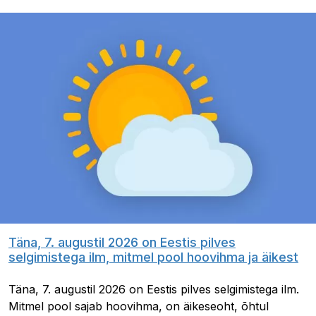
Täna, 7. augustil 2026 on Eestis pilves
selgimistega ilm, mitmel pool hoovihma ja äikest
Täna, 7. augustil 2026 on Eestis pilves selgimistega ilm.
Mitmel pool sajab hoovihma, on äikeseoht, õhtul