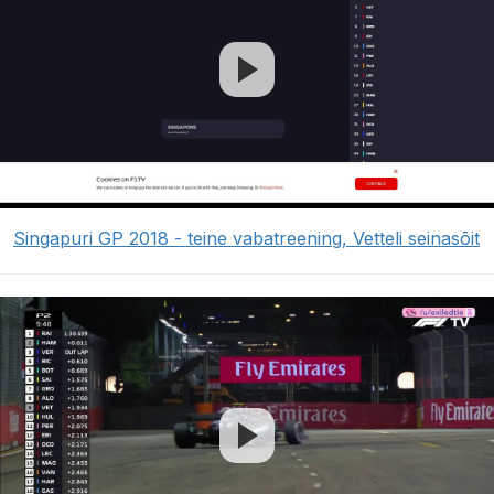
Singapuri GP 2018 - teine vabatreening, Vetteli seinasõit