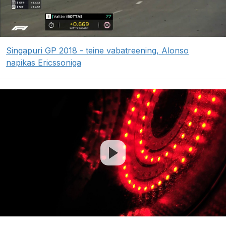
Singapuri GP 2018 - teine vabatreening, Alonso
napikas Ericssoniga