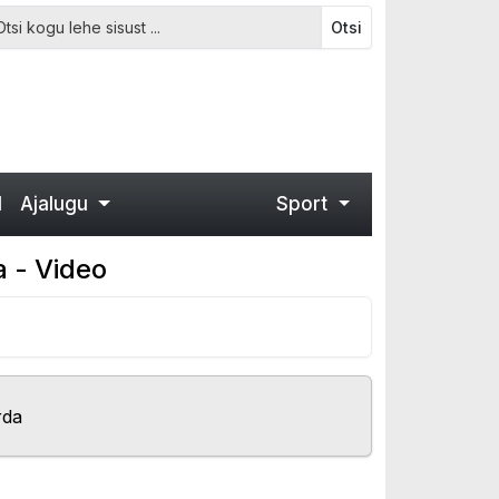
Otsi
d
Ajalugu
Sport
a - Video
rda