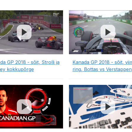
a GP 2018 - sõit, Strolli ja
Kanada GP 2018 - sõit, vi
ley kokkupõrge
ring, Bottas vs Verstappen