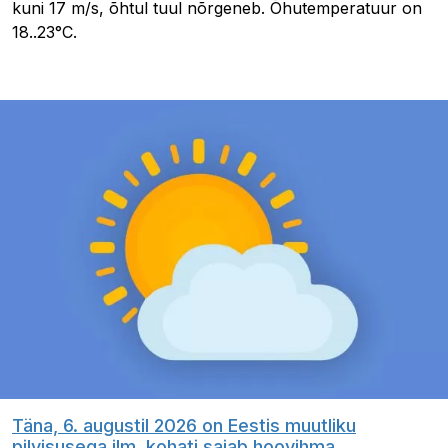
kuni 17 m/s, õhtul tuul nõrgeneb. Õhutemperatuur on
18..23°C.
Täna, 6. augustil 2026 on Eestis muutliku
pilvisusega ilm, kohati sajab hoovihma