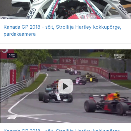
Kanada GP 2018 - sõit, Strolli ja Hartley kokkupõrge,
pardakaamera