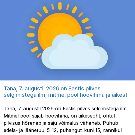
Täna, 7. augustil 2026 on Eestis pilves
selgimistega ilm, mitmel pool hoovihma ja äikest
Täna, 7. augustil 2026 on Eestis pilves selgimistega ilm.
Mitmel pool sajab hoovihma, on äikeseoht, õhtul
pilvisus hõreneb ja saju võimalus väheneb. Puhub
edela- ja läänetuul 5-12, puhanguti kuni 15, rannikul