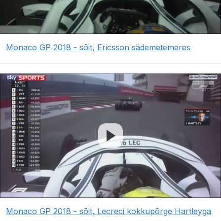
Monaco GP 2018 - sõit, Ericsson sädemetemeres
Monaco GP 2018 - sõit, Lecreci kokkupõrge Hartleyga