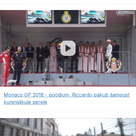
Monaco GP 2018 - poodium, Riccardo pakub šampust
kuninglikule perele