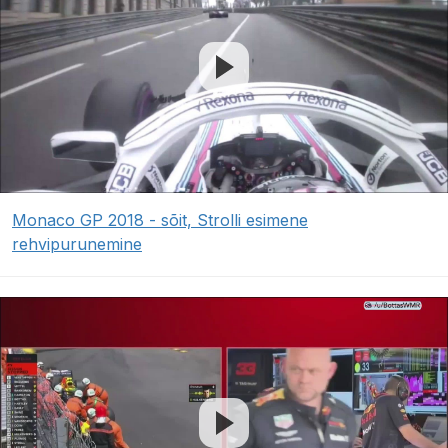
Monaco GP 2018 - sõit, Strolli esimene
rehvipurunemine