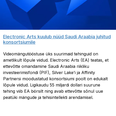
Electronic Arts kuulub nüüd Saudi Araabia juhitud
konsortsiumile
Videomängutööstuse üks suurimaid tehinguid on
ametlikult lõpule viidud. Electronic Arts (EA) teatas, et
ettevõtte omandamine Saudi Araabia riikliku
investeerimisfondi (PIF), Silver Lake'i ja Affinity
Partnersi moodustatud konsortsiumi poolt on edukalt
lõpule viidud. Ligikaudu 55 miljardi dollari suurune
tehing viib EA börsilt ning avab ettevõtte sõnul uue
peatüki mängude ja tehisintellekti arendamisel.