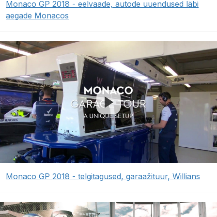
Monaco GP 2018 - eelvaade, autode uuendused läbi
aegade Monacos
Monaco GP 2018 - telgitagused, garaažituur, Willians