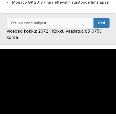
Monaco GP 2018 - raja ettevalmistustööde timelapse
Otsi
Videosid kokku: 2072 | Kokku vaadatud 8510753
korda