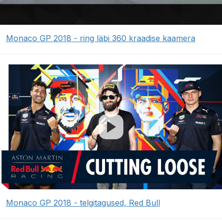
Monaco GP 2018 - ring läbi 360 kraadise kaamera
Monaco GP 2018 - telgitagused, Red Bull