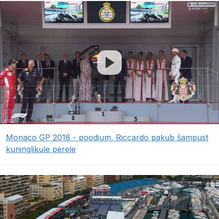
Monaco GP 2018 - poodium, Riccardo pakub šampust
kuninglikule perele