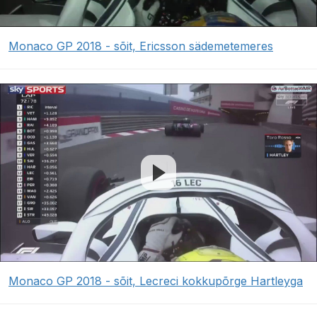
Monaco GP 2018 - sõit, Ericsson sädemetemeres
Monaco GP 2018 - sõit, Lecreci kokkupõrge Hartleyga