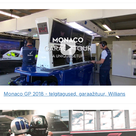
Monaco GP 2018 - telgitagused, garaažituur, Willians