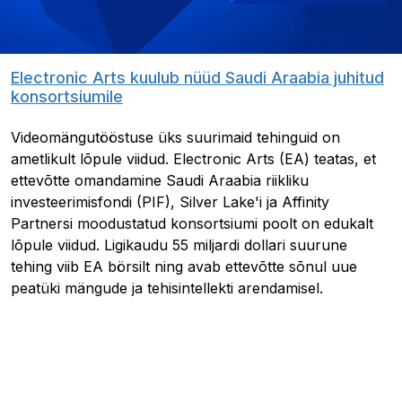
Electronic Arts kuulub nüüd Saudi Araabia juhitud
konsortsiumile
Videomängutööstuse üks suurimaid tehinguid on
ametlikult lõpule viidud. Electronic Arts (EA) teatas, et
ettevõtte omandamine Saudi Araabia riikliku
investeerimisfondi (PIF), Silver Lake'i ja Affinity
Partnersi moodustatud konsortsiumi poolt on edukalt
lõpule viidud. Ligikaudu 55 miljardi dollari suurune
tehing viib EA börsilt ning avab ettevõtte sõnul uue
peatüki mängude ja tehisintellekti arendamisel.