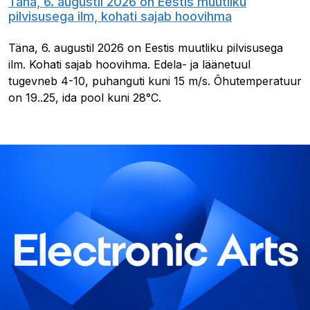
Täna, 6. augustil 2026 on Eestis muutliku
pilvisusega ilm, kohati sajab hoovihma
Täna, 6. augustil 2026 on Eestis muutliku pilvisusega
ilm. Kohati sajab hoovihma. Edela- ja läänetuul
tugevneb 4-10, puhanguti kuni 15 m/s. Õhutemperatuur
on 19..25, ida pool kuni 28°C.