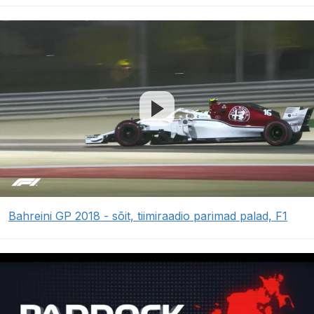
Bahreini GP 2018 - sõit, tiimiraadio parimad palad, F1