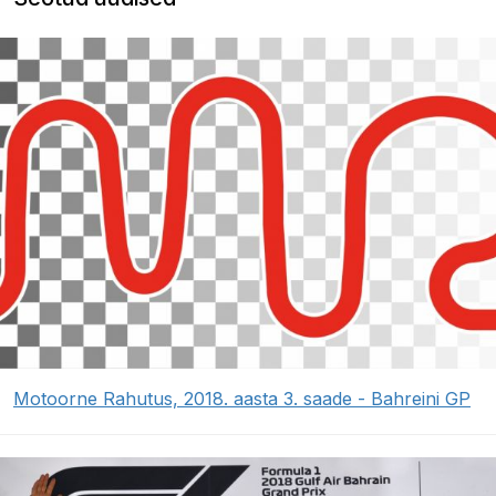
Motoorne Rahutus, 2018. aasta 3. saade - Bahreini GP