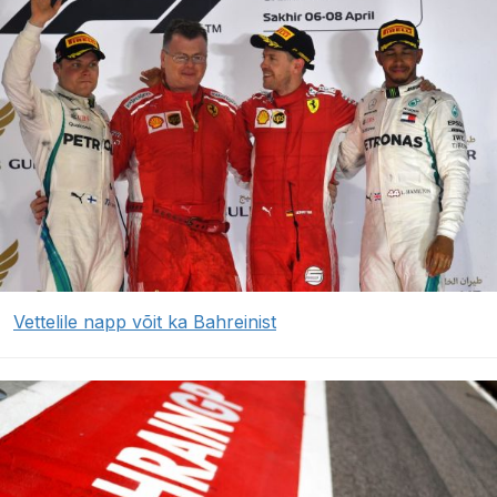
Vettelile napp võit ka Bahreinist