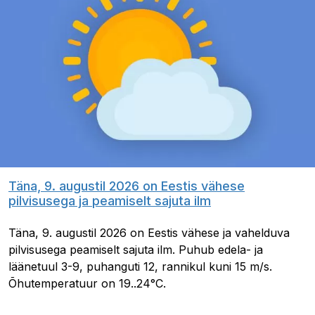
Täna, 9. augustil 2026 on Eestis vähese
pilvisusega ja peamiselt sajuta ilm
Täna, 9. augustil 2026 on Eestis vähese ja vahelduva
pilvisusega peamiselt sajuta ilm. Puhub edela- ja
läänetuul 3-9, puhanguti 12, rannikul kuni 15 m/s.
Õhutemperatuur on 19..24°C.