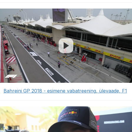
Bahreini GP 2018 - esimene vabatreening, ülevaade, F1