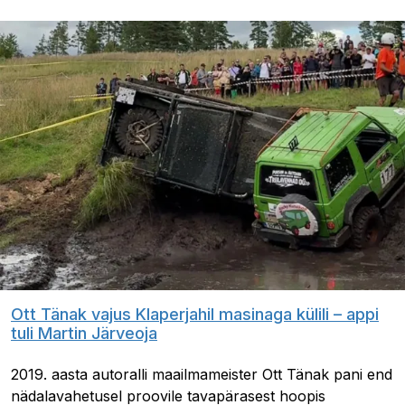
Ott Tänak vajus Klaperjahil masinaga külili – appi
tuli Martin Järveoja
2019. aasta autoralli maailmameister Ott Tänak pani end
nädalavahetusel proovile tavapärasest hoopis