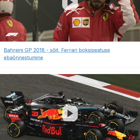
Bahreini GP 2018 - sõit, Ferrari boksipeatuse
ebaõnnestumine