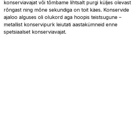
konserviavajat või tõmbame lihtsalt purgi küljes olevast
rõngast ning mõne sekundiga on toit käes. Konservide
ajaloo alguses oli olukord aga hoopis teistsugune –
metallist konservipurk leiutati aastakümneid enne
spetsiaalset konserviavajat.