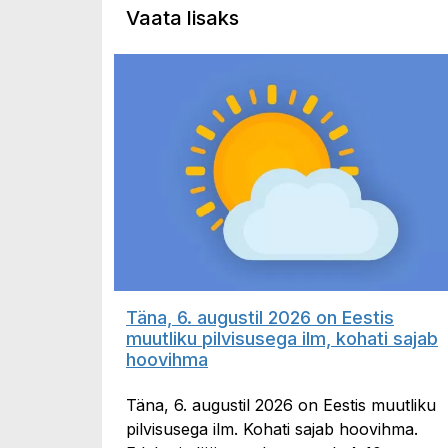
Vaata lisaks
Täna, 6. augustil 2026 on Eestis
muutliku pilvisusega ilm, kohati sajab
hoovihma
Täna, 6. augustil 2026 on Eestis muutliku
pilvisusega ilm. Kohati sajab hoovihma.