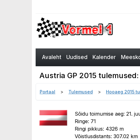
Avaleht
Uudised
Kalender
Meesko
Austria GP 2015 tulemused:
Portaal
Tulemused
Hooaeg 2015 t
Sõidu toimumise aeg: 21. ju
Ringe: 71
Ringi pikkus: 4326 m
Võistlusdistants: 307.02 km