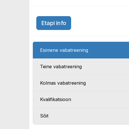
Austria GP 2015
Etapi info
Esimene vabatreening
Teine vabatreening
Kolmas vabatreening
Kvalifikatsioon
Sõit