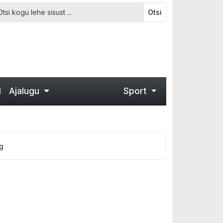
Otsi
d
Ajalugu
Sport
g