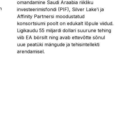
omandamine Saudi Araabia riikliku
n
investeerimisfondi (PIF), Silver Lake'i ja
Affinity Partnersi moodustatud
konsortsiumi poolt on edukalt lõpule viidud.
Ligikaudu 55 miljardi dollari suurune tehing
viib EA börsilt ning avab ettevõtte sõnul
uue peatüki mängude ja tehisintellekti
arendamisel.