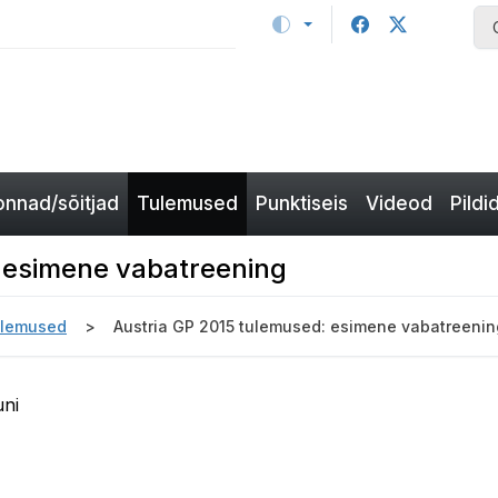
nnad/sõitjad
Tulemused
Punktiseis
Videod
Pildi
 esimene vabatreening
ulemused
Austria GP 2015 tulemused: esimene vabatreenin
uni