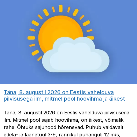
Täna, 8. augustil 2026 on Eestis vahelduva
pilvisusega ilm, mitmel pool hoovihma ja äikest
Täna, 8. augustil 2026 on Eestis vahelduva pilvisusega
ilm. Mitmel pool sajab hoovihma, on äikest, võimalik
rahe. Õhtuks sajuhood hõrenevad. Puhub valdavalt
edela- ja läänetuul 3-9, rannikul puhanguti 12 m/s,