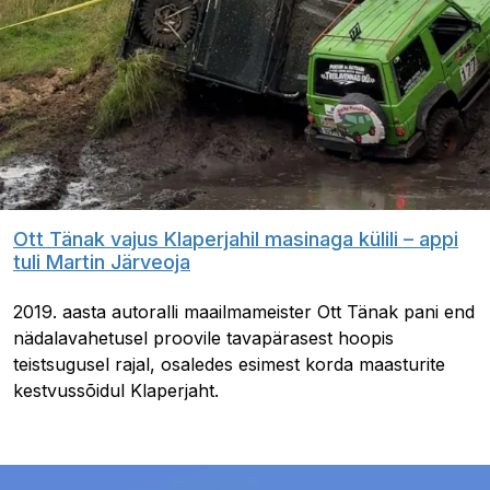
Ott Tänak vajus Klaperjahil masinaga külili – appi
tuli Martin Järveoja
2019. aasta autoralli maailmameister Ott Tänak pani end
nädalavahetusel proovile tavapärasest hoopis
teistsugusel rajal, osaledes esimest korda maasturite
kestvussõidul Klaperjaht.